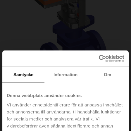
Samtycke
Information
Om
H6032X10-
Denna webbplats använder cookies
Vi använder enhetsidentifierare för att anpassa innehållet
S2/NVC24A-SZ-TPC
och annonserna till användarna, tillhandahålla funktioner
för sociala medier och analysera vår trafik. Vi
vidarebefordrar även sådana identifierare och annan
Sätesventil, 2-ports, DN 32, Fläns, PN 25, ps 2500 kPa,