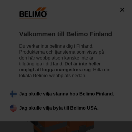
0
0
Hem
Reglerventiler
Sätesventiler
Välkommen till Belimo Finland
H6032X10-S2/NVC24A-SZ-TPC
Du verkar inte befinna dig i Finland.
Produkterna och tjänsterna som visas på
den här webbplatsen kanske inte är
tillgängliga i ditt land.
Det är inte heller
Läs mer
möjligt att logga in/registrera sig.
Hitta din
lokala Belimo-webbplats nedan.
Tillbaka till produktkategori
Jag skulle vilja stanna hos Belimo Finland.
Jag skulle vilja byta till Belimo USA.