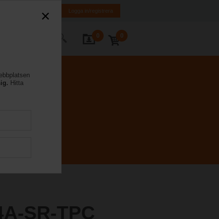
FI
SE
EN
Logga in/registrera
0
0
takta oss
webbplatsen
ig.
Hitta
4A-SR-TPC