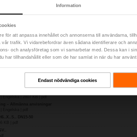
Information
2
727 KB | pdf
cookies
-SR-TPC
021 KB | pdf
e för att anpassa innehållet och annonserna till användarna, tillh
.X..-S(P)2
vår trafik. Vi vidarebefordrar även sådana identifierare och anna
B | pdf
nnons- och analysföretag som vi samarbetar med. Dessa kan i sin
A.. / NV..A.. / SV..A..
har tillhandahållit eller som de har samlat in när du har använt 
H4..B / H5..B / H6..N / H6..R / H6..S / H6..SP / H6..X..-S2 / H7..N / H7..R /
lse | 97 KB | pdf
y – SVC24A-SR-TPC
Endast nödvändiga cookies
lse | 29 KB | pdf
ng – 2- och 3-ports sätesventiler
 | Engelska | 2807 KB | pdf
ring – Allmänna anvisningar
 | Engelska | pdf
H6..X..S.. DN15-50
66 KB | pdf
SV..
pdf