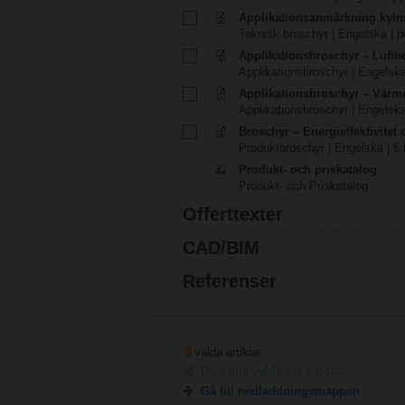
Applikationsanmärkning kyln
Teknisk broschyr | Engelska | p
Applikationsbroschyr – Luft
Applikationsbroschyr | Engelska
Applikationsbroschyr – Värm
Applikationsbroschyr | Engelska
Broschyr – Energieffektivitet
Produktbroschyr | Engelska | 5
Produkt- och priskatalog
Produkt- och Priskatalog
Offerttexter
CAD/BIM
Referenser
0
valda artiklar
Dela alla valda via e-post
Gå till nedladdningsmappen