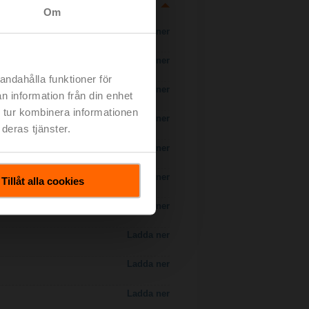
Om
Ladda ner
Ladda ner
andahålla funktioner för
Ladda ner
n information från din enhet
 tur kombinera informationen
Ladda ner
deras tjänster.
 H7..S / H7..X..S..
Ladda ner
Ladda ner
Tillåt alla cookies
Ladda ner
Ladda ner
Ladda ner
Ladda ner