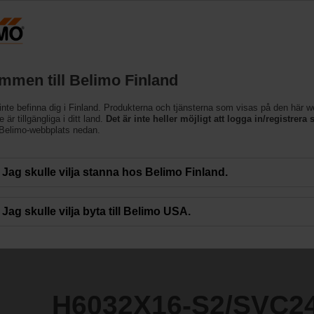
Finland
Produkter
Support
Om oss
Kon
mmen till Belimo Finland
inte befinna dig i Finland. Produkterna och tjänsterna som visas på den här 
2/SVC24A-SR-TPC
 är tillgängliga i ditt land.
Det är inte heller möjligt att logga in/registrera s
 Belimo-webbplats nedan.
Jag skulle vilja stanna hos Belimo Finland.
Jag skulle vilja byta till Belimo USA.
H6032X16-S2/SVC2