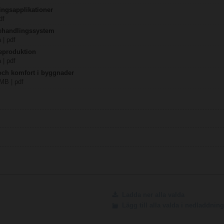
ingsapplikationer
df
behandlingssystem
 | pdf
eproduktion
 | pdf
 och komfort i byggnader
 MB | pdf
Ladda ner alla valda
Lägg till alla valda i nedladdni