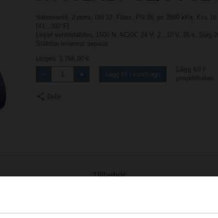
Sätesventil, 2-ports, DN 32, Fläns, PN 25, ps 2500 kPa, Kvs 1
[41...302°F]
Linjärt ventilställdon, 1500 N, AC/DC 24 V, 2...10 V, 35 s, Slag
Ställdon levererat separat
Listpris
1 766,00 €
Lägg till i
Lägg till i kundvagn
projektlistan
Dela
Tillbehör