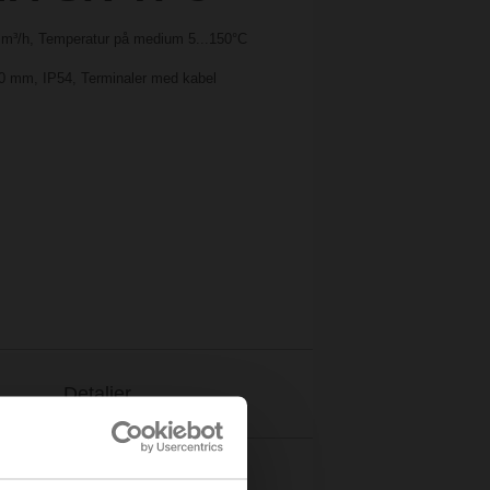
6 m³/h, Temperatur på medium 5...150°C
 20 mm, IP54, Terminaler med kabel
Detaljer