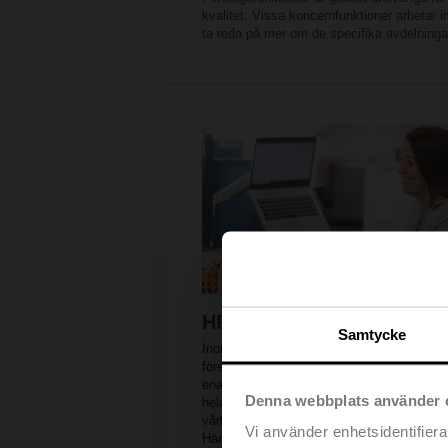
kvalitet. Vissa koncernfunktioner arbetar 
ta reda på mer om de specifika avdelninga
HR
Samtycke
Inom HR brinner vi för människor, vår fant
företagskultur och att göra vårt företag till
enastående arbetsplats. HR-teamet är akti
Denna webbplats använder 
hela världen eftersom HR-tjänster tillhanda
vårt regionala huvudkontor och varje dotte
Vi använder enhetsidentifierar
Här rekryteras nya talanger, utvecklas me