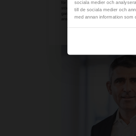
sociala medier och analysera 
för framtida utmaningar och utbildas chefe
stödjer även Belimos kulturella utveckling
till de sociala medier och a
garanterar rättvisa och lika arbetsvillkor för
med annan information som du 
anställda.