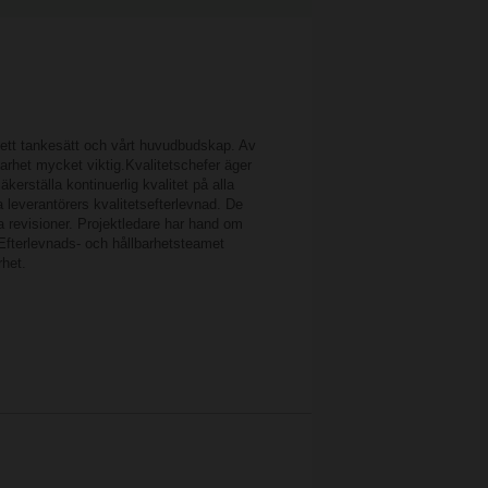
r ett tankesätt och vårt huvudbudskap. Av
arhet mycket viktig.Kvalitetschefer äger
kerställa kontinuerlig kvalitet på alla
a leverantörers kvalitetsefterlevnad. De
 revisioner. Projektledare har hand om
 Efterlevnads- och hållbarhetsteamet
rhet.