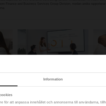
inom Finance and Business Services Group Division, medan andra rapporterar d
rna.
Ekonomi och controlling
Infor
Information
astiska
Ekonomi- och controllingteamen
Vår IT-av
 en
förkroppsligar
Belimos ekonomiska samvete. Vi
sin verks
vt över
säkerställer
att alla finansiella uppgifter är korrekta
garanterar
cookies
hålls vid
och hålls
uppdaterade. Genom att tillhandahålla
enheten, 
rbolag.
våra finansiella tjänster
på ett motiverat och
stöds glo
e för att anpassa innehållet och annonserna till användarna, tillh
darbetare
lösningsfokuserat sätt ses
vi som affärspartner
konfigura