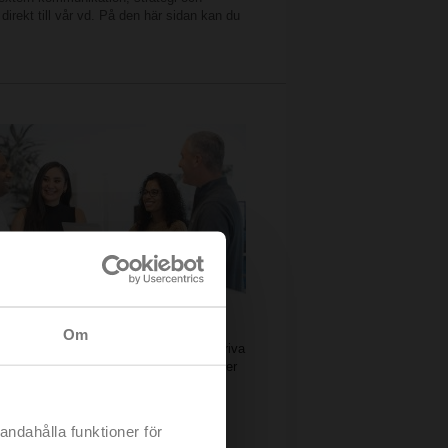
irekt till vår vd. På den här sidan kan du
mationsteknik
Om
delning säkerställer att Belimo kan bedriva
amhet i denna moderna värld. IT-experter
 att allt, från servern till den mobila
fungerar felfritt och att våra anställda
balt.
Dessutom ansvarar de för optimal
andahålla funktioner för
tion av våra applikationer och driver