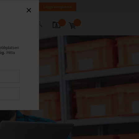
FI
SE
EN
Logga in/registrera
takta oss
webbplatsen
ig.
Hitta