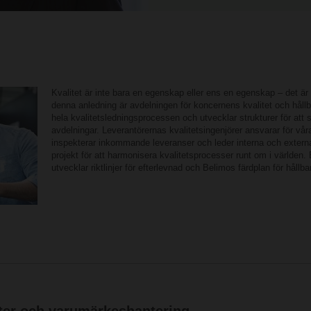
Kvalitet är inte bara en egenskap eller ens en egenskap – det ä
denna anledning är avdelningen för koncernens kvalitet och hållb
hela kvalitetsledningsprocessen och utvecklar strukturer för att sä
avdelningar. Leverantörernas kvalitetsingenjörer ansvarar för vår
inspekterar inkommande leveranser och leder interna och externa
projekt för att harmonisera kvalitetsprocesser runt om i världen.
utvecklar riktlinjer för efterlevnad och Belimos färdplan för hållba
nter och varumärkeshantering