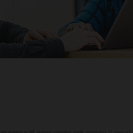
 alla aspekter av HR, ekonomi, controlling, juridik, infrastruktur, IT, intern o