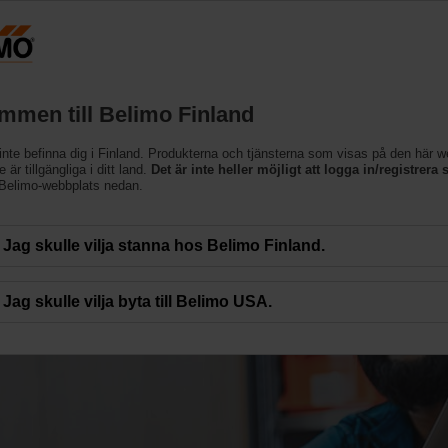
Finland
Produkter
Support
Om oss
Kon
mmen till Belimo Finland
inte befinna dig i Finland. Produkterna och tjänsterna som visas på den här 
 är tillgängliga i ditt land.
Det är inte heller möjligt att logga in/registrera s
 Belimo-webbplats nedan.
Jag skulle vilja stanna hos Belimo Finland.
Jag skulle vilja byta till Belimo USA.