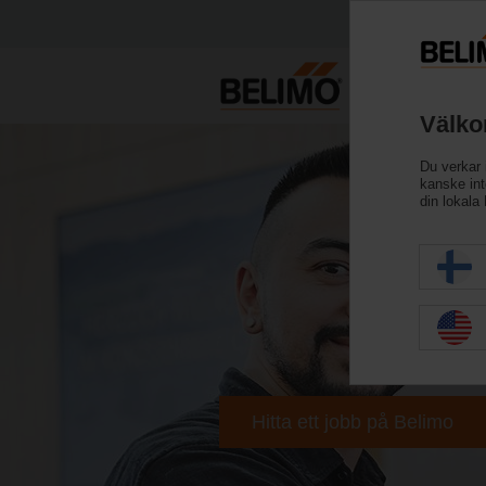
Välko
Du verkar 
kanske inte
din lokala
Hitta ett jobb på Belimo