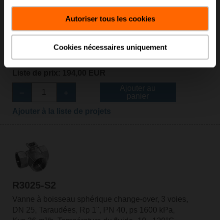
R3025-BL2
Autoriser tous les cookies
Vanne à boisseau sphérique change-over, 3 voies,
Passage en L, DN 25, Taraudées, Rp 1", PN 40, ps
Cookies nécessaires uniquement
1600 kPa, Kvs 10 m³/h, Température du
fluide -10...100°C [14...212°F]
Liste de prix: 194,00 EUR
Ajouter au
panier
Ajouter à la liste de projets
R3025-S2
Vanne à boisseau sphérique change-over, 3 voies,
DN 25, Taraudées, Rp 1", PN 40, ps 1600 kPa,