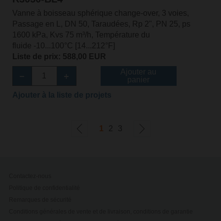
Vanne à boisseau sphérique change-over, 3 voies,
Passage en L, DN 50, Taraudées, Rp 2", PN 25, ps
1600 kPa, Kvs 75 m³/h, Température du
fluide -10...100°C [14...212°F]
Liste de prix: 588,00 EUR
Ajouter au
panier
Ajouter à la liste de projets
1
2
3
Contactez-nous
Politique de confidentialité
Remarques de sécurité
Conditions générales de vente et de livraison, conditions de garantie