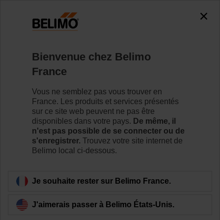
0
0
Accueil
Vannes de régulation
Bienvenue chez Belimo
Vannes à boisseau sphérique
France
La vanne à boisseau sphérique offre des capacités de
fermeture ou de transfert sans fuite - ça c’est de
Vous ne semblez pas vous trouver en
l’efficacité.
France. Les produits et services présentés
sur ce site web peuvent ne pas être
disponibles dans votre pays.
De même, il
Pour en savoir plus
n'est pas possible de se connecter ou de
s'enregistrer.
Trouvez votre site internet de
Belimo local ci-dessous.
Filtrer par
Je souhaite rester sur Belimo France.
58
produits trouvés
J'aimerais passer à Belimo États-Unis.
1
2
3