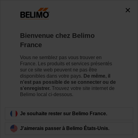
0
0
Accueil
Vannes de régulation
Vannes à siège
Bienvenue chez Belimo
H6015X4-S2/NVK24A-SZ-TPC
France
Vous ne semblez pas vous trouver en
France. Les produits et services présentés
Pour en savoir plus
sur ce site web peuvent ne pas être
disponibles dans votre pays.
De même, il
n'est pas possible de se connecter ou de
s'enregistrer.
Trouvez votre site internet de
Belimo local ci-dessous.
Retour a la catégorie de produits
Je souhaite rester sur Belimo France.
J'aimerais passer à Belimo États-Unis.