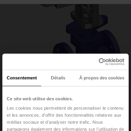
Consentement
Détails
À propos des cookies
H6015X4-
Ce site web utilise des cookies.
Les cookies nous permettent de personnaliser le contenu
S2/NVK24A-SZ-TPC
et les annonces, d'offrir des fonctionnalités relatives aux
médias sociaux et d'analyser notre trafic. Nous
partageons également des informations sur l'utilisation de
Vannes à siège, 2 voies, DN 15, Brides, PN 25, ps