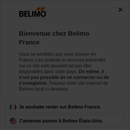
0
0
Accueil
Vannes de régulation
Vannes à siège
Bienvenue chez Belimo
H6015XP4-S2/SVC24A-SZ-TPC
France
Vous ne semblez pas vous trouver en
France. Les produits et services présentés
Pour en savoir plus
sur ce site web peuvent ne pas être
disponibles dans votre pays.
De même, il
n'est pas possible de se connecter ou de
s'enregistrer.
Trouvez votre site internet de
Belimo local ci-dessous.
Retour a la catégorie de produits
Je souhaite rester sur Belimo France.
J'aimerais passer à Belimo États-Unis.