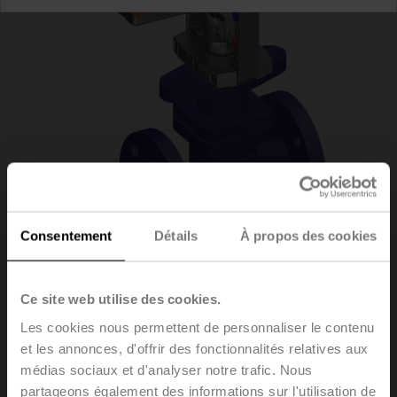
Consentement
Détails
À propos des cookies
H6015XP4-
Ce site web utilise des cookies.
Les cookies nous permettent de personnaliser le contenu
S2/SVC24A-SZ-TPC
et les annonces, d'offrir des fonctionnalités relatives aux
médias sociaux et d'analyser notre trafic. Nous
partageons également des informations sur l'utilisation de
Vannes à siège, 2 voies, DN 15, Brides, PN 25, ps