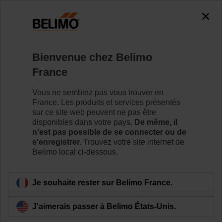
0
0
Accueil
Vannes de régulation
Vannes à siège
Bienvenue chez Belimo
H6020X4-S2+NV230A-TPC
France
Vous ne semblez pas vous trouver en
France. Les produits et services présentés
Pour en savoir plus
sur ce site web peuvent ne pas être
disponibles dans votre pays.
De même, il
n'est pas possible de se connecter ou de
s'enregistrer.
Trouvez votre site internet de
Belimo local ci-dessous.
Retour a la catégorie de produits
Je souhaite rester sur Belimo France.
J'aimerais passer à Belimo États-Unis.