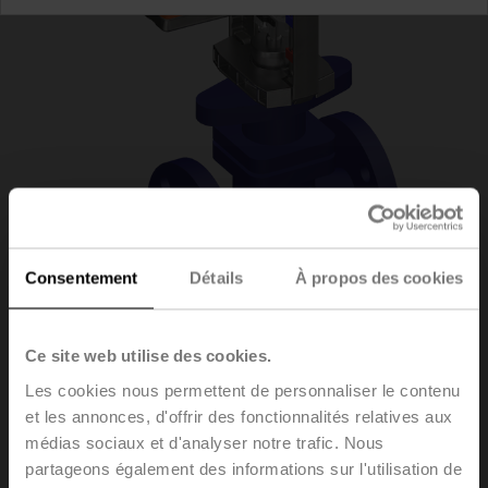
Consentement
Détails
À propos des cookies
H6020X4-
Ce site web utilise des cookies.
Les cookies nous permettent de personnaliser le contenu
S2+NV230A-TPC
et les annonces, d'offrir des fonctionnalités relatives aux
médias sociaux et d'analyser notre trafic. Nous
partageons également des informations sur l'utilisation de
Vannes à siège, 2 voies, DN 20, Brides, PN 25, ps