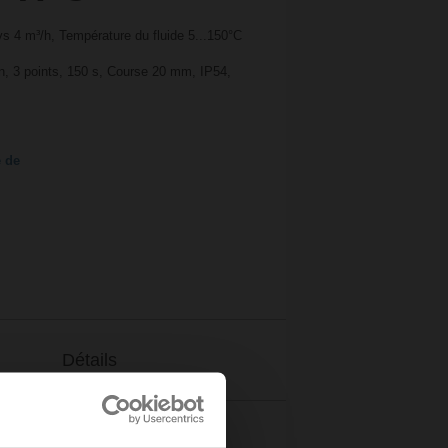
s 4 m³/h, Température du fluide 5...150°C
n, 3 points, 150 s, Course 20 mm, IP54,
e de
Détails