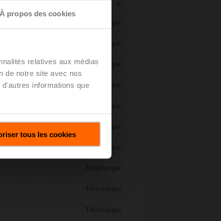
À propos des cookies
Télécharger
Télécharger
nnalités relatives aux médias
Télécharger
on de notre site avec nos
 d'autres informations que
Télécharger
 H7..S / H7..X..S..
Télécharger
Télécharger
riser tous les cookies
Télécharger
Télécharger
Télécharger
Télécharger