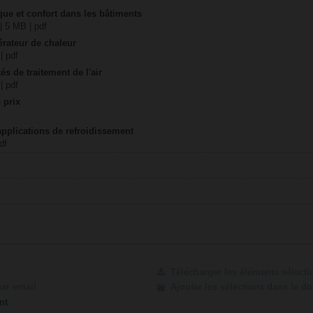
ique et confort dans les bâtiments
| 5 MB | pdf
érateur de chaleur
| pdf
és de traitement de l'air
| pdf
 prix
applications de refroidissement
df
Télécharger les éléments sélect
par email
Ajouter les sélections dans le d
nt