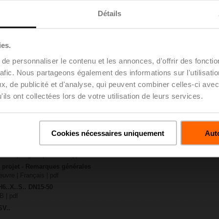
Détails
30 KB | pdf
ies.
31 KB | pdf
e personnaliser le contenu et les annonces, d'offrir des fonctio
6..X..-S(P)2
rafic. Nous partageons également des informations sur l'utilisati
 KB | pdf
, de publicité et d'analyse, qui peuvent combiner celles-ci avec
..A.. / NV..A.. / SV..A..
ils ont collectées lors de votre utilisation de leurs services.
H4..B / H5..B / H6..N / H6..R / H6..S / H6..SP / H6..X..-S2 / H7..N / H7..R /
97 KB | pdf
y – SV24A-TPC
Cookies nécessaires uniquement
Auto
29 KB | pdf
 projet – Vannes à siège 2 voies / 3 voies
uvre | Anglais | 2807 KB | pdf
u projet - Remarques générales
uvre | Français | pdf
H6..X..S.. DN15-50
B | pdf
SV..