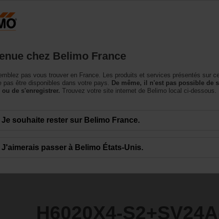
France
roduits
Support
À propos de nous
Conta
enue chez Belimo France
à siège
mblez pas vous trouver en France. Les produits et services présentés sur c
+SV24A-TPC
 pas être disponibles dans votre pays.
De même, il n'est pas possible de 
 ou de s'enregistrer.
Trouvez votre site internet de Belimo local ci-dessous.
Je souhaite rester sur Belimo France.
J'aimerais passer à Belimo États-Unis.
H6020X4-S2+SV24A