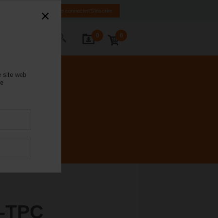
FR
EN
Se connecter/S'inscrire
0
0
ctez-nous
e site web
se
-TPC