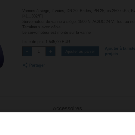
Vannes à siège, 2 voies, DN 20, Brides, PN 25, ps 2500 kPa, Kv
[41...302°F]
Servomoteur de vanne à siège, 1500 N, AC/DC 24 V, Tout-ou-rie
Terminaux avec câble
Le servomoteur est monté sur la vanne
Liste de prix
1.545,00 EUR
Ajouter à la list
Ajouter au panier
projets
Partager
Accessoires