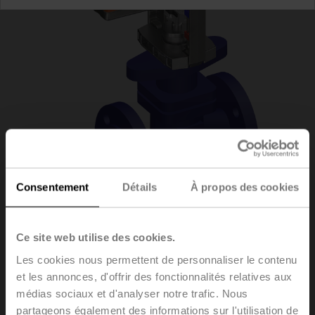
Consentement
Détails
À propos des cookies
H6025X10-
Ce site web utilise des cookies.
Les cookies nous permettent de personnaliser le contenu
S2+LVC24A-SR-TPC
et les annonces, d'offrir des fonctionnalités relatives aux
médias sociaux et d'analyser notre trafic. Nous
partageons également des informations sur l'utilisation de
Vannes à siège, 2 voies, DN 25, Brides, PN 25, ps