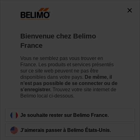
0
0
Accueil
Vannes de régulation
Vannes à siège
Bienvenue chez Belimo
H6025X10-S2+LVC24A-SR-TPC
France
Vous ne semblez pas vous trouver en
France. Les produits et services présentés
Pour en savoir plus
sur ce site web peuvent ne pas être
disponibles dans votre pays.
De même, il
n'est pas possible de se connecter ou de
s'enregistrer.
Trouvez votre site internet de
Belimo local ci-dessous.
Retour a la catégorie de produits
Je souhaite rester sur Belimo France.
J'aimerais passer à Belimo États-Unis.