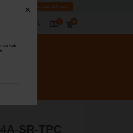
FR
EN
Se connecter/S'inscrire
0
0
ctez-nous
e site web
se
4A-SR-TPC