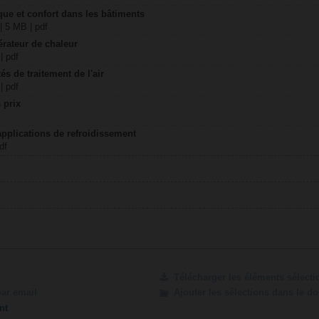
ique et confort dans les bâtiments
| 5 MB | pdf
érateur de chaleur
| pdf
és de traitement de l'air
| pdf
 prix
applications de refroidissement
df
Télécharger les éléments sélect
par email
Ajouter les sélections dans le d
nt