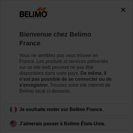
0
0
Accueil
Vannes de régulation
Vannes à siège
Bienvenue chez Belimo
H6040X16-S2/LV24A-SZ-TPC
France
Vous ne semblez pas vous trouver en
France. Les produits et services présentés
Pour en savoir plus
sur ce site web peuvent ne pas être
disponibles dans votre pays.
De même, il
n'est pas possible de se connecter ou de
s'enregistrer.
Trouvez votre site internet de
Belimo local ci-dessous.
Retour a la catégorie de produits
Je souhaite rester sur Belimo France.
J'aimerais passer à Belimo États-Unis.