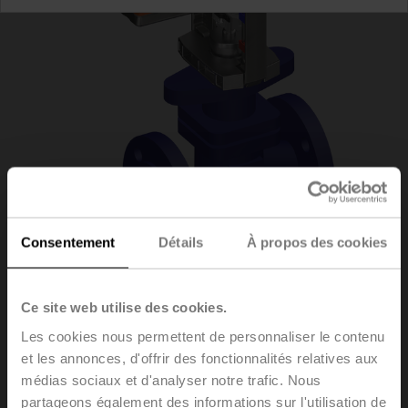
Consentement
Détails
À propos des cookies
H6040X16-S2/LV24A-
Ce site web utilise des cookies.
Les cookies nous permettent de personnaliser le contenu
SZ-TPC
et les annonces, d'offrir des fonctionnalités relatives aux
médias sociaux et d'analyser notre trafic. Nous
partageons également des informations sur l'utilisation de
Vannes à siège, 2 voies, DN 40, Brides, PN 25, ps