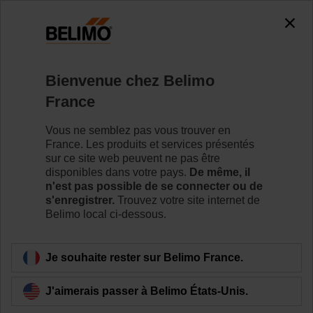
0
0
Accueil
Vannes de régulation
Vannes à siège
Bienvenue chez Belimo
H6040X16-S2/NVC24A-SZ-TPC
France
Vous ne semblez pas vous trouver en
France. Les produits et services présentés
Pour en savoir plus
sur ce site web peuvent ne pas être
disponibles dans votre pays.
De même, il
n'est pas possible de se connecter ou de
s'enregistrer.
Trouvez votre site internet de
Belimo local ci-dessous.
Retour a la catégorie de produits
Je souhaite rester sur Belimo France.
J'aimerais passer à Belimo États-Unis.