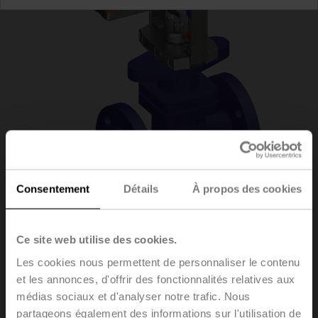
Consentement
Détails
À propos des cookies
H6040X16-
Ce site web utilise des cookies.
Les cookies nous permettent de personnaliser le contenu
S2/NVC24A-SZ-TPC
et les annonces, d'offrir des fonctionnalités relatives aux
médias sociaux et d'analyser notre trafic. Nous
partageons également des informations sur l'utilisation de
Vannes à siège, 2 voies, DN 40, Brides, PN 25, ps