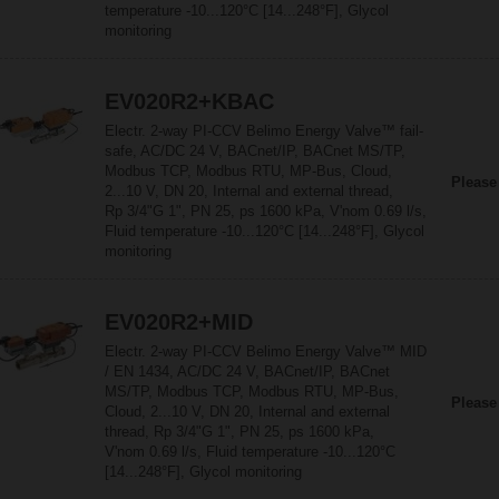
temperature -10...120°C [14...248°F], Glycol
monitoring
EV020R2+KBAC
Electr. 2-way PI-CCV Belimo Energy Valve™ fail-
safe, AC/DC 24 V, BACnet/IP, BACnet MS/TP,
Modbus TCP, Modbus RTU, MP-Bus, Cloud,
Please
2...10 V, DN 20, Internal and external thread,
Rp 3/4"G 1", PN 25, ps 1600 kPa, V'nom 0.69 l/s,
Fluid temperature -10...120°C [14...248°F], Glycol
monitoring
EV020R2+MID
Electr. 2-way PI-CCV Belimo Energy Valve™ MID
/ EN 1434, AC/DC 24 V, BACnet/IP, BACnet
MS/TP, Modbus TCP, Modbus RTU, MP-Bus,
Please
Cloud, 2...10 V, DN 20, Internal and external
thread, Rp 3/4"G 1", PN 25, ps 1600 kPa,
V'nom 0.69 l/s, Fluid temperature -10...120°C
[14...248°F], Glycol monitoring