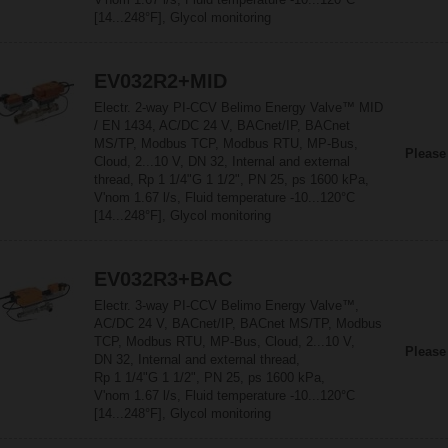
[14...248°F], Glycol monitoring
EV032R2+MID
Electr. 2-way PI-CCV Belimo Energy Valve™ MID
/ EN 1434, AC/DC 24 V, BACnet/IP, BACnet
MS/TP, Modbus TCP, Modbus RTU, MP-Bus,
Please
Cloud, 2...10 V, DN 32, Internal and external
thread, Rp 1 1/4"G 1 1/2", PN 25, ps 1600 kPa,
V'nom 1.67 l/s, Fluid temperature -10...120°C
[14...248°F], Glycol monitoring
EV032R3+BAC
Electr. 3-way PI-CCV Belimo Energy Valve™,
AC/DC 24 V, BACnet/IP, BACnet MS/TP, Modbus
TCP, Modbus RTU, MP-Bus, Cloud, 2...10 V,
Please
DN 32, Internal and external thread,
Rp 1 1/4"G 1 1/2", PN 25, ps 1600 kPa,
V'nom 1.67 l/s, Fluid temperature -10...120°C
[14...248°F], Glycol monitoring