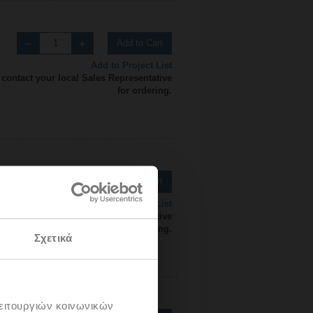
Add to Cart
Add to Project List
 contact your local Sales Representative
for ordering.
Add to Cart
Add to Project List
 contact your local Sales Representative
for ordering.
Σχετικά
λειτουργιών κοινωνικών