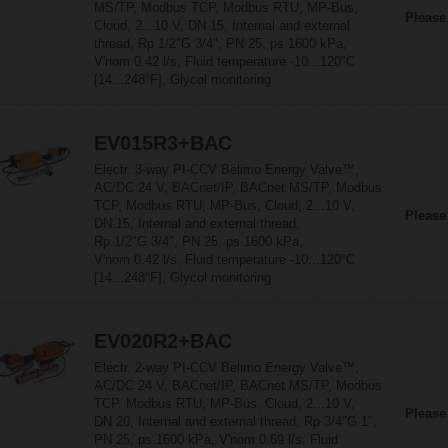
MS/TP, Modbus TCP, Modbus RTU, MP-Bus,
Please
Cloud, 2...10 V, DN 15, Internal and external
thread, Rp 1/2"G 3/4", PN 25, ps 1600 kPa,
V'nom 0.42 l/s, Fluid temperature -10...120°C
[14...248°F], Glycol monitoring
EV015R3+BAC
Electr. 3-way PI-CCV Belimo Energy Valve™,
AC/DC 24 V, BACnet/IP, BACnet MS/TP, Modbus
TCP, Modbus RTU, MP-Bus, Cloud, 2...10 V,
Please
DN 15, Internal and external thread,
Rp 1/2"G 3/4", PN 25, ps 1600 kPa,
V'nom 0.42 l/s, Fluid temperature -10...120°C
[14...248°F], Glycol monitoring
EV020R2+BAC
Electr. 2-way PI-CCV Belimo Energy Valve™,
AC/DC 24 V, BACnet/IP, BACnet MS/TP, Modbus
TCP, Modbus RTU, MP-Bus, Cloud, 2...10 V,
Please
DN 20, Internal and external thread, Rp 3/4"G 1",
PN 25, ps 1600 kPa, V'nom 0.69 l/s, Fluid