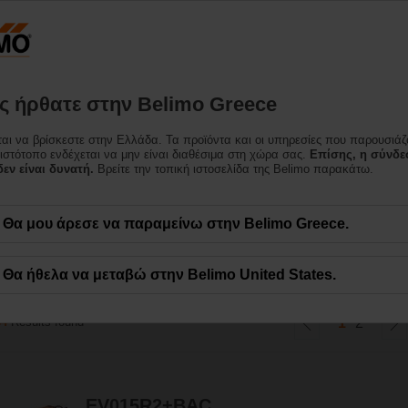
Ελλάδα
Προϊόντα
Υποστήριξη
Σχετικά με εμάς
Επι
 ήρθατε στην Belimo Greece
ται να βρίσκεστε στην Ελλάδα. Τα προϊόντα και οι υπηρεσίες που παρουσιάζ
gy Valve™
 ιστότοπο ενδέχεται να μην είναι διαθέσιμα στη χώρα σας.
Επίσης, η σύνδε
εν είναι δυνατή.
Βρείτε την τοπική ιστοσελίδα της Belimo παρακάτω.
δα ελέγχου ανεξαρτήτου πίεσης που επιπλέον παρακολουθεί την απόδοση του
Θα μου άρεσε να παραμείνω στην Belimo Greece.
ζεται και τη διαφορική θερμοκρασία και να επικοινωνεί με το Διαδίκτυο των
Θα ήθελα να μεταβώ στην Belimo United States.
34
Results found
1
2
EV015R2+BAC