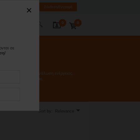
EL
EN
SQ
Σύνδεση/Εγγραφή
0
0
κοινωνία
ονται σε
ση/
 πηνίου και την κατανάλωση ενέργειας.
 Πραγμάτων στο σύννεφο.
Sort by: Relevance