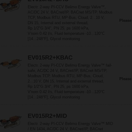
Electr. 2-way PI-CCV Belimo Energy Valve™,
AC/DC 24 V, BACnet/IP, BACnet MS/TP, Modbus
TCP, Modbus RTU, MP-Bus, Cloud, 2...10 V,
Please
DN 15, Internal and external thread,
Rp 1/2"G 3/4", PN 25, ps 1600 kPa,
V'nom 0.42 l/s, Fluid temperature -10...120°C
[14...248°F], Glycol monitoring
EV015R2+KBAC
Electr. 2-way PI-CCV Belimo Energy Valve™ fail-
safe, AC/DC 24 V, BACnet/IP, BACnet MS/TP,
Modbus TCP, Modbus RTU, MP-Bus, Cloud,
Please
2...10 V, DN 15, Internal and external thread,
Rp 1/2"G 3/4", PN 25, ps 1600 kPa,
V'nom 0.42 l/s, Fluid temperature -10...120°C
[14...248°F], Glycol monitoring
EV015R2+MID
Electr. 2-way PI-CCV Belimo Energy Valve™ MID
/ EN 1434, AC/DC 24 V, BACnet/IP, BACnet