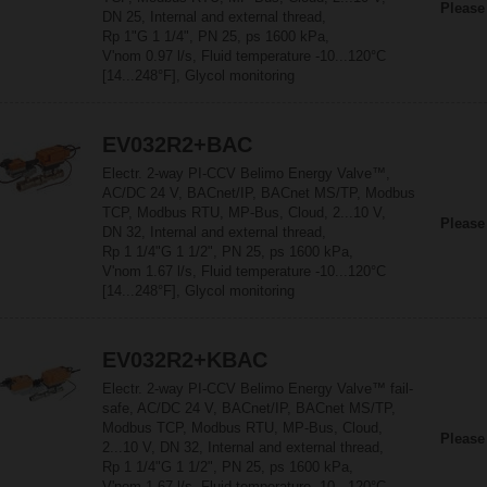
Please
DN 25, Internal and external thread,
Rp 1"G 1 1/4", PN 25, ps 1600 kPa,
V'nom 0.97 l/s, Fluid temperature -10...120°C
[14...248°F], Glycol monitoring
EV032R2+BAC
Electr. 2-way PI-CCV Belimo Energy Valve™,
AC/DC 24 V, BACnet/IP, BACnet MS/TP, Modbus
TCP, Modbus RTU, MP-Bus, Cloud, 2...10 V,
Please
DN 32, Internal and external thread,
Rp 1 1/4"G 1 1/2", PN 25, ps 1600 kPa,
V'nom 1.67 l/s, Fluid temperature -10...120°C
[14...248°F], Glycol monitoring
EV032R2+KBAC
Electr. 2-way PI-CCV Belimo Energy Valve™ fail-
safe, AC/DC 24 V, BACnet/IP, BACnet MS/TP,
Modbus TCP, Modbus RTU, MP-Bus, Cloud,
Please
2...10 V, DN 32, Internal and external thread,
Rp 1 1/4"G 1 1/2", PN 25, ps 1600 kPa,
V'nom 1.67 l/s, Fluid temperature -10...120°C