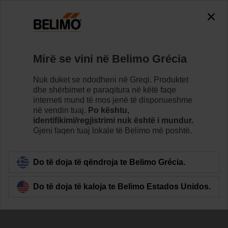
The exception is : javax.servlet.jsp.JspException: Problem
accessing the absolute URL
"https://www.belimo.com/gr/sq_AL/~mgnlArea=outdated~".
java.io.IOException: Server returned HTTP response code: 500
for URL:
Mirë se vini në Belimo Grécia
https://www.belimo.com/gr/sq_AL/~mgnlArea=outdated~
Nuk duket se ndodheni në Greqi. Produktet
Home
Aktuatorët
Aksesorë
dhe shërbimet e paraqitura në këtë faqe
interneti mund të mos jenë të disponueshme
KH-AFB
në vendin tuaj.
Po kështu,
identifikimi/regjistrimi nuk është i mundur.
Gjeni faqen tuaj lokale të Belimo më poshtë.
Do të doja të qëndroja te Belimo Grécia.
Back to product category
Do të doja të kaloja te Belimo Estados Unidos.