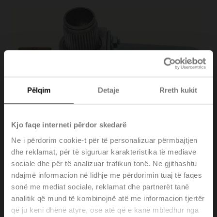
Pëlqim
Detaje
Rreth kukit
Kjo faqe interneti përdor skedarë
Ne i përdorim cookie-t për të personalizuar përmbajtjen
dhe reklamat, për të siguruar karakteristika të mediave
sociale dhe për të analizuar trafikun tonë. Ne gjithashtu
ndajmë informacion në lidhje me përdorimin tuaj të faqes
KH-AFB
sonë me mediat sociale, reklamat dhe partnerët tanë
analitik që mund të kombinojnë atë me informacion tjertër
që ju keni dhënë atyre, ose atë që e kanë mbledhur nga
Actuator arm, for 3/4" shafts, clamping range ø10..22