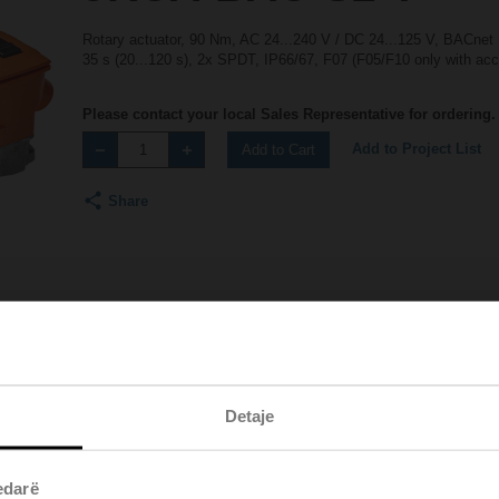
Rotary actuator, 90 Nm, AC 24...240 V / DC 24...125 V, BACne
35 s (20...120 s), 2x SPDT, IP66/67, F07 (F05/F10 only with ac
Please contact your local Sales Representative for ordering.
Add to Project List
Add to Cart
Share
Accessories
Product videos
Detaje
edarë