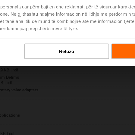
 personalizuar përmbajtjen dhe reklamat, për të siguruar karakte
 tonë. Ne gjithashtu ndajmë informacion në lidhje me përdorimin 
-BAC-S2-T
 3 MB | pdf
ët tanë analitik që mund të kombinojnë atë me informacion tjertë
R(K)CA-(BAC-)S2-T
rdorimi juaj prej shërbimeve të tyre.
 pdf
y – JRCA-BAC-S2-T
323 KB | pdf
Refuzo
JR..
 pdf
om Belimo
19 KB | pdf
from Belimo
MB | pdf
rotary valve adapters
pplications
 KB | pdf