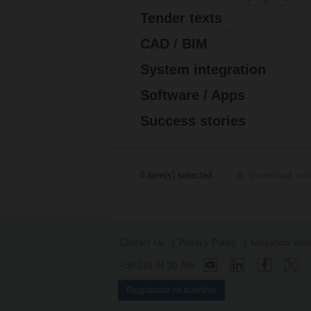
Tender texts
CAD / BIM
System integration
Software / Apps
Success stories
0
item(s) selected
Download sel
Contact Us
Privacy Policy
Ndryshoni cilë
+30-210 94 00 766
Regjistrohu në buletinin