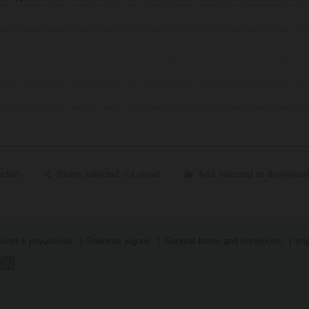
ected
Share selected via email
Add selected to download
simet e privatësisë
Shënime sigurie
General terms and conditions
Imp