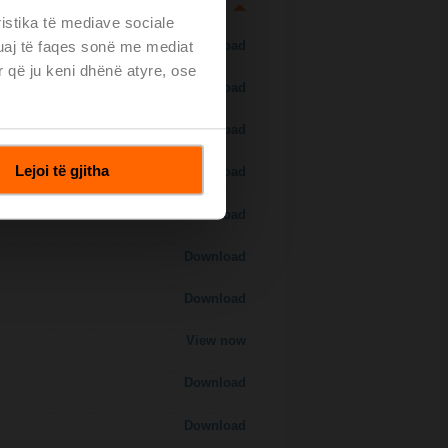
ristika të mediave sociale
tuaj të faqes sonë me mediat
Download
r që ju keni dhënë atyre, ose
Download
Download
Lejoi të gjitha
Download
Download
Download
Download
View now
Download
Download