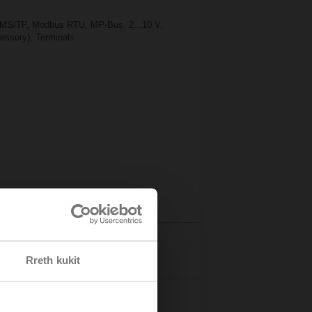
t MS/TP, Modbus RTU, MP-Bus, 2...10 V,
cessory), Terminals
Details
Rreth kukit