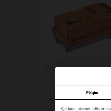
Downloads
Pëlqim
Kjo faqe interneti përdor sk