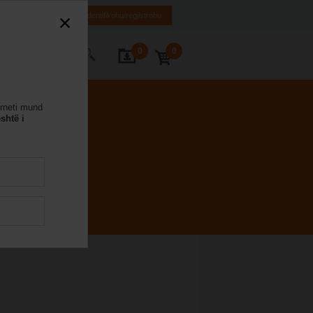
EL
EN
SQ
Identifikohu/regjistrohu
0
0
ontaktoni
erneti mund
shtë i