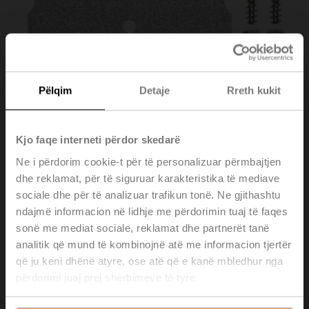
Pëlqim
Detaje
Rreth kukit
Kjo faqe interneti përdor skedarë
Ne i përdorim cookie-t për të personalizuar përmbajtjen
dhe reklamat, për të siguruar karakteristika të mediave
sociale dhe për të analizuar trafikun tonë. Ne gjithashtu
A-22AP-A06
ndajmë informacion në lidhje me përdorimin tuaj të faqes
sonë me mediat sociale, reklamat dhe partnerët tanë
Mounting bracket L form for 01APS-.., Metal
analitik që mund të kombinojnë atë me informacion tjertër
që ju keni dhënë atyre, ose atë që e kanë mbledhur nga
Please contact your local Sales Representative for
përdorimi juaj prej shërbimeve të tyre.
ordering.
Add to Cart