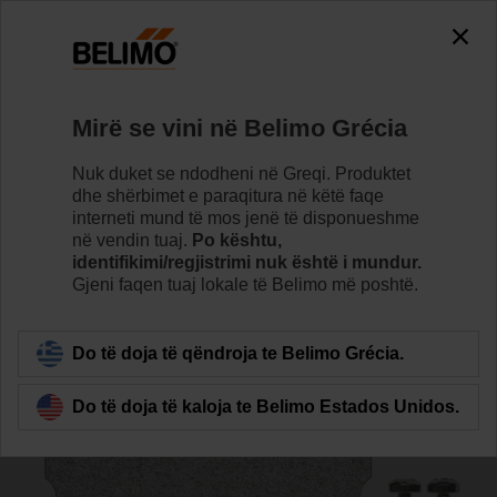
0
0
Home
Sensorë/matës
Aksesorë
Mirë se vini në Belimo Grécia
A-22AP-A06
Nuk duket se ndodheni në Greqi. Produktet
dhe shërbimet e paraqitura në këtë faqe
interneti mund të mos jenë të disponueshme
në vendin tuaj.
Po kështu,
identifikimi/regjistrimi nuk është i mundur.
Gjeni faqen tuaj lokale të Belimo më poshtë.
Back to product category
Do të doja të qëndroja te Belimo Grécia.
Do të doja të kaloja te Belimo Estados Unidos.