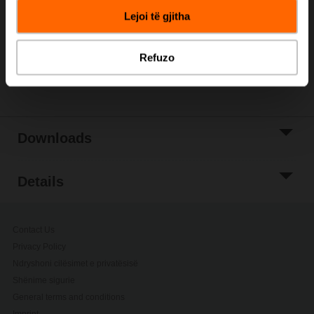
Lejoi të gjitha
Add to Project
List
Refuzo
Share
Downloads
Details
Contact Us
Privacy Policy
Ndryshoni cilësimet e privatësisë
Shënime sigurie
General terms and conditions