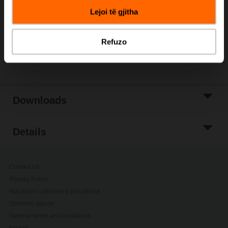
Lejoi të gjitha
Add to Project
List
Refuzo
Share
Downloads
Details
Contact Us
Privacy Policy
Ndryshoni cilësimet e privatësisë
Shënime sigurie
General terms and conditions