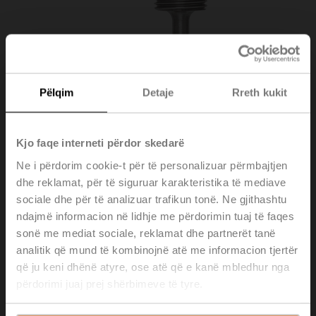
Pëlqim
Detaje
Rreth kukit
Kjo faqe interneti përdor skedarë
Ne i përdorim cookie-t për të personalizuar përmbajtjen
dhe reklamat, për të siguruar karakteristika të mediave
sociale dhe për të analizuar trafikun tonë. Ne gjithashtu
A-22PE-A08
ndajmë informacion në lidhje me përdorimin tuaj të faqes
sonë me mediat sociale, reklamat dhe partnerët tanë
Thermowell Stainless steel, 80 mm, G 1/2", SW27
analitik që mund të kombinojnë atë me informacion tjertër
që ju keni dhënë atyre, ose atë që e kanë mbledhur nga
Please contact your local Sales Representative for
përdorimi juaj prej shërbimeve të tyre.
ordering.
Add to Cart