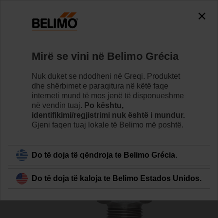
0
0
Home
Sensorë/matës
Aksesorë
Mirë se vini në Belimo Grécia
A-22PE-A08
Nuk duket se ndodheni në Greqi. Produktet
dhe shërbimet e paraqitura në këtë faqe
interneti mund të mos jenë të disponueshme
në vendin tuaj.
Po kështu,
identifikimi/regjistrimi nuk është i mundur.
Gjeni faqen tuaj lokale të Belimo më poshtë.
Back to product category
Do të doja të qëndroja te Belimo Grécia.
Do të doja të kaloja te Belimo Estados Unidos.