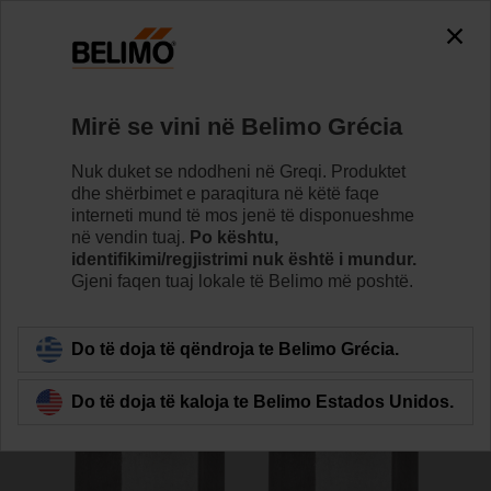
The exception is : javax.servlet.jsp.JspException: Problem
accessing the absolute URL
"https://www.belimo.com/gr/sq_AL/~mgnlArea=outdated~".
java.io.IOException: Server returned HTTP response code: 500
for URL:
Mirë se vini në Belimo Grécia
https://www.belimo.com/gr/sq_AL/~mgnlArea=outdated~
Nuk duket se ndodheni në Greqi. Produktet
Home
Sensorë/matës
Aksesorë
dhe shërbimet e paraqitura në këtë faqe
interneti mund të mos jenë të disponueshme
A-22WP-A06
në vendin tuaj.
Po kështu,
identifikimi/regjistrimi nuk është i mundur.
Gjeni faqen tuaj lokale të Belimo më poshtë.
Do të doja të qëndroja te Belimo Grécia.
Back to product category
Do të doja të kaloja te Belimo Estados Unidos.