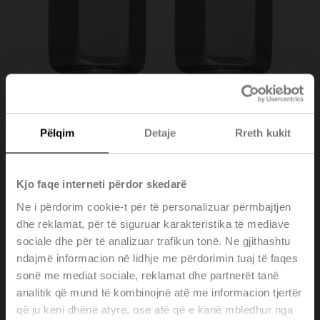
Pëlqim
Detaje
Rreth kukit
Kjo faqe interneti përdor skedarë
Ne i përdorim cookie-t për të personalizuar përmbajtjen
dhe reklamat, për të siguruar karakteristika të mediave
sociale dhe për të analizuar trafikun tonë. Ne gjithashtu
ndajmë informacion në lidhje me përdorimin tuaj të faqes
A-22WP-A06
sonë me mediat sociale, reklamat dhe partnerët tanë
analitik që mund të kombinojnë atë me informacion tjertër
që ju keni dhënë atyre, ose atë që e kanë mbledhur nga
Pipe connector, Pipe 6 mm to G 1/4" (external thread),