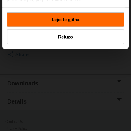
Please contact your local Sales Representative for
ordering.
Lejoi të gjitha
Add to Cart
Add to Project
Refuzo
List
Share
Downloads
Details
Contact Us
Privacy Policy