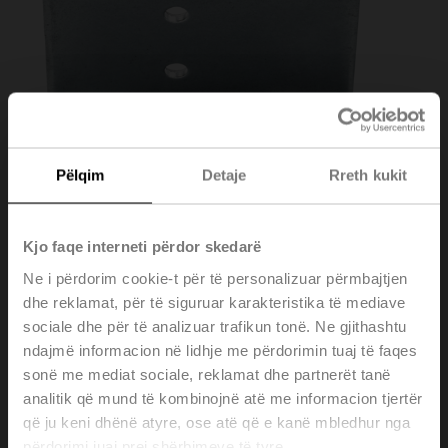
Pëlqim
Detaje
Rreth kukit
Kjo faqe interneti përdor skedarë
Ne i përdorim cookie-t për të personalizuar përmbajtjen
dhe reklamat, për të siguruar karakteristika të mediave
sociale dhe për të analizuar trafikun tonë. Ne gjithashtu
ndajmë informacion në lidhje me përdorimin tuaj të faqes
A-22WP-A11
sonë me mediat sociale, reklamat dhe partnerët tanë
analitik që mund të kombinojnë atë me informacion tjertër
që ju keni dhënë atyre, ose atë që e kanë mbledhur nga
Mounting bracket for 22WDP-.., Metal
përdorimi juaj prej shërbimeve të tyre.