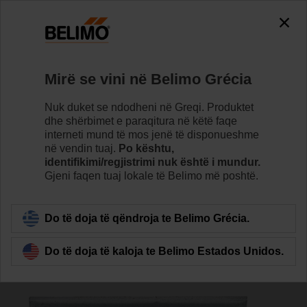
The exception is : javax.servlet.jsp.JspException: Problem
accessing the absolute URL
"https://www.belimo.com/gr/sq_AL/~mgnlArea=outdated~".
java.io.IOException: Server returned HTTP response code: 500
for URL:
Mirë se vini në Belimo Grécia
https://www.belimo.com/gr/sq_AL/~mgnlArea=outdated~
Nuk duket se ndodheni në Greqi. Produktet
Home
Sensorë/matës
Aksesorë
dhe shërbimet e paraqitura në këtë faqe
interneti mund të mos jenë të disponueshme
A-22WP-A11
në vendin tuaj.
Po kështu,
identifikimi/regjistrimi nuk është i mundur.
Gjeni faqen tuaj lokale të Belimo më poshtë.
Do të doja të qëndroja te Belimo Grécia.
Back to product category
Do të doja të kaloja te Belimo Estados Unidos.