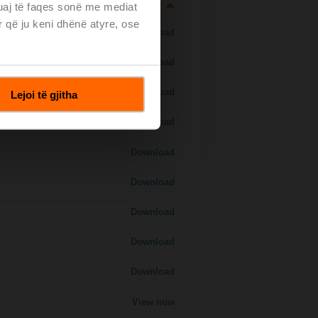
tuaj të faqes sonë me mediat
r që ju keni dhënë atyre, ose
Download
Download
Download
Lejoi të gjitha
Download
Download
Download
Download
Download
Download
View now