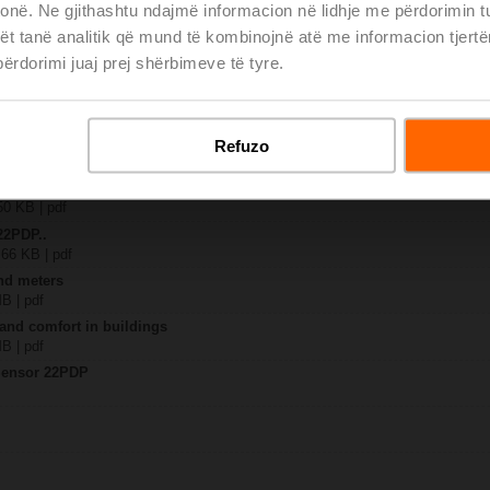
 tonë. Ne gjithashtu ndajmë informacion në lidhje me përdorimin 
ët tanë analitik që mund të kombinojnë atë me informacion tjertë
18..
rdorimi juaj prej shërbimeve të tyre.
 2911 KB | pdf
DP-..8..
B | pdf
rential pressure sensor 22PDP-..
Refuzo
 | 2902 KB | pdf
 – 22PDP-185
50 KB | pdf
22PDP..
 66 KB | pdf
nd meters
MB | pdf
 and comfort in buildings
MB | pdf
 Sensor 22PDP