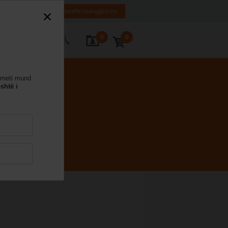
EL
EN
SQ
Identifikohu/regjistrohu
0
0
ontaktoni
erneti mund
shtë i