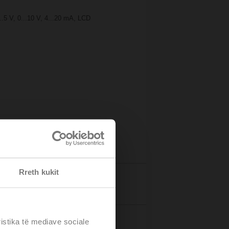
0...5 V, 0...10 V, 4...20 mA, LCD
Rreth kukit
Details
ristika të mediave sociale