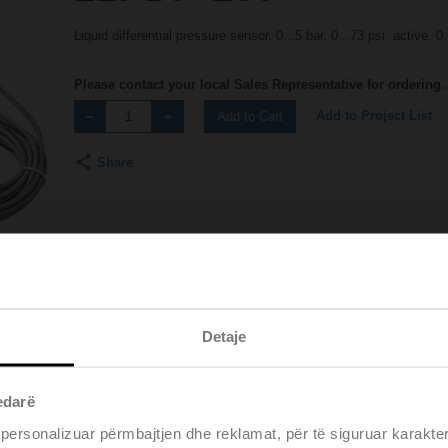
Liquid differential pressure sensor, 0...5 bar, 0...73 psi, active, 
Please contact your local Sales Representative for ordering.
Add to Project List
Add to Cart
Share
Detaje
Accessories
Product videos
edarë
 personalizuar përmbajtjen dhe reklamat, për të siguruar karakte