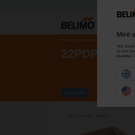
Mirë 
Home
Sensorë/matës
Sensorë tubi (uj
Nuk duket 
22PDP-185
të mos je
mundur.
G
Learn more
Back to product category