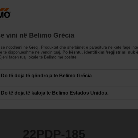
Greqi
Produktet
Mbështetje
Rreth Nesh
Na k
se vini në Belimo Grécia
i)
se ndodheni në Greqi. Produktet dhe shërbimet e paraqitura në këtë faqe int
në të disponueshme në vendin tuaj.
Po kështu, identifikimi/regjistrimi nuk ë
jeni faqen tuaj lokale të Belimo më poshtë.
Do të doja të qëndroja te Belimo Grécia.
Do të doja të kaloja te Belimo Estados Unidos.
22PDP-185