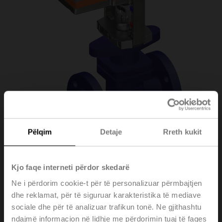
Pëlqim
Detaje
Rreth kukit
H6032X10-
Kjo faqe interneti përdor skedarë
Ne i përdorim cookie-t për të personalizuar përmbajtjen
S2/LVC24A-SZ-TPC
dhe reklamat, për të siguruar karakteristika të mediave
sociale dhe për të analizuar trafikun tonë. Ne gjithashtu
ndajmë informacion në lidhje me përdorimin tuaj të faqes
Globe valve, 2-way, DN 32, Flange, PN 25, ps