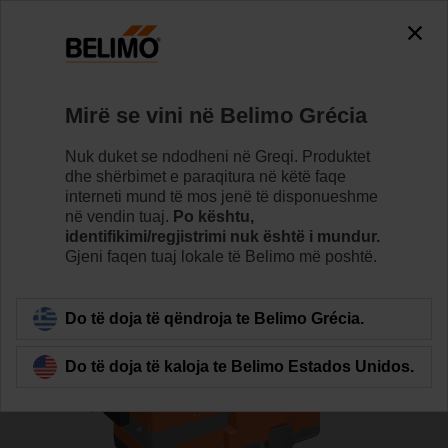
0
0
Home
Valvulet
Valvulet glob
Mirë se vini në Belimo Grécia
H6032X10-S2/LVC24A-SZ-TPC
Nuk duket se ndodheni në Greqi. Produktet
dhe shërbimet e paraqitura në këtë faqe
interneti mund të mos jenë të disponueshme
në vendin tuaj.
Po kështu,
Learn more
identifikimi/regjistrimi nuk është i mundur.
Gjeni faqen tuaj lokale të Belimo më poshtë.
Back to product category
Do të doja të qëndroja te Belimo Grécia.
Do të doja të kaloja te Belimo Estados Unidos.