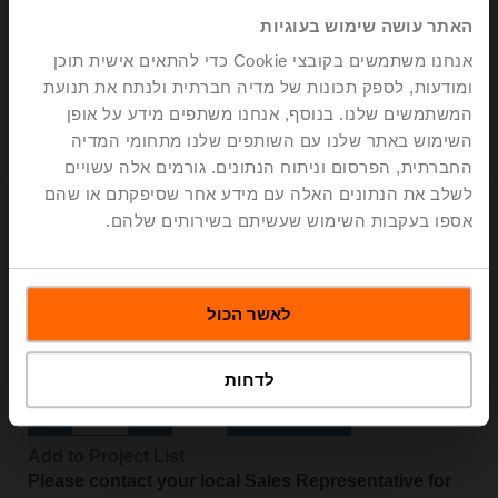
IP54, F05
האתר עושה שימוש בעוגיות
Add to Cart
אנחנו משתמשים בקובצי Cookie כדי להתאים אישית תוכן
ומודעות, לספק תכונות של מדיה חברתית ולנתח את תנועת
Add to Project List
המשתמשים שלנו. בנוסף, אנחנו משתפים מידע על אופן
Please contact your local Sales Representative for
השימוש באתר שלנו עם השותפים שלנו מתחומי המדיה
ordering.
החברתית, הפרסום וניתוח הנתונים. גורמים אלה עשויים
לשלב את הנתונים האלה עם מידע אחר שסיפקתם או שהם
אספו בעקבות השימוש שעשיתם בשירותים שלהם.
GR24A-7
לאשר הכול
Rotary actuator, 40 Nm, AC/DC 24 V, Open/close, 150 s,
IP54, F07
לדחות
Add to Cart
Add to Project List
Please contact your local Sales Representative for