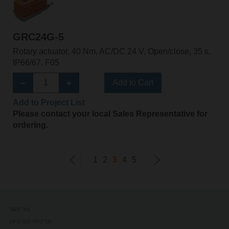
GRC24G-5
Rotary actuator, 40 Nm, AC/DC 24 V, Open/close, 35 s,
IP66/67, F05
Add to Cart
Add to Project List
Please contact your local Sales Representative for
ordering.
1
2
3
4
5
צור קשר
מדיניות הפרטיות