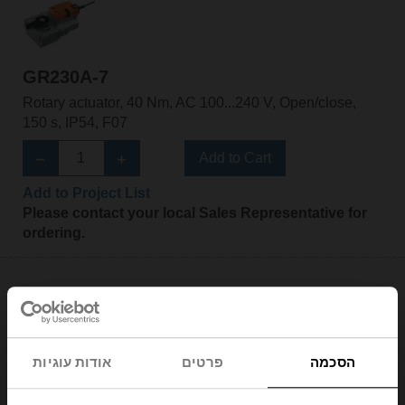
GR230A-7
Rotary actuator, 40 Nm, AC 100...240 V, Open/close,
150 s, IP54, F07
Add to Cart
Add to Project List
Please contact your local Sales Representative for
ordering.
הסכמה
פרטים
אודות עוגיות
GR24A-5
Rotary actuator, 40 Nm, AC/DC 24 V, Open/close, 150 s,