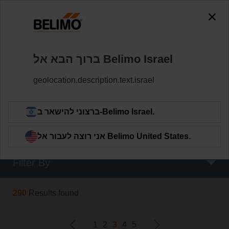
0
0
שסתומים
Home
ברוך הבא אל Belimo ‏Israel
מפעילי שסתומים
חברת Belimo מציעה פתרון מקיף של מפעילי שסתומים עם
geolocation.description.text.israel
או ללא פעולת חירום (מוחזרי קפיץ/קבל) עם אפשרויות בקרה
שונות עבור כל הצרכים של יישומי HVAC.
ברצוני להישאר ב-Belimo ‏Israel.
Learn More
אני רוצה לעבור אל Belimo ‏United States.
Filter By
290
Results found
1
2
3
4
5