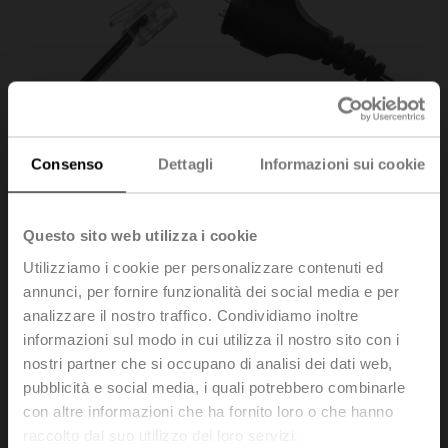
Consenso
Dettagli
Informazioni sui cookie
Questo sito web utilizza i cookie
Utilizziamo i cookie per personalizzare contenuti ed
annunci, per fornire funzionalità dei social media e per
analizzare il nostro traffico. Condividiamo inoltre
informazioni sul modo in cui utilizza il nostro sito con i
ZK1-GEN
nostri partner che si occupano di analisi dei dati web,
pubblicità e social media, i quali potrebbero combinarle
con altre informazioni che ha fornito loro o che hanno
Cavo di collegamento 5 m, A: RJ11 6/4 LINK.10, B:
raccolto dal suo utilizzo dei loro servizi.
presa di servizio a 6 pin per dispositivo di Belimo