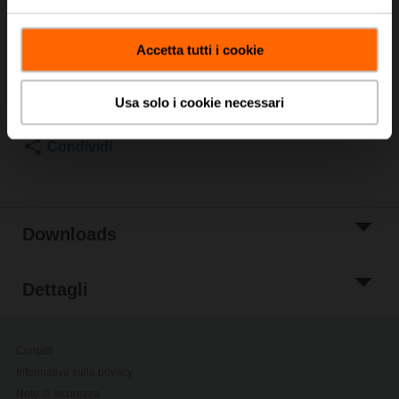
Prezzo di listino
101,00 EUR
Aggiungi al
Accetta tutti i cookie
carrello
Aggiungi a Lista
Usa solo i cookie necessari
di Progetto
Condividi
Downloads
Dettagli
Contatti
Informativa sulla privacy
Note di sicurezza