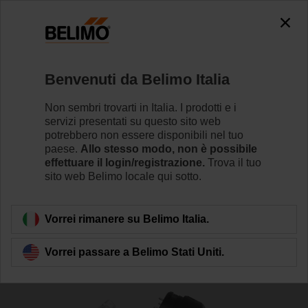
The exception is : javax.servlet.jsp.JspException: Problem
accessing the absolute URL
"https://www.belimo.com/it/it_IT/~mgnlArea=cookies~".
java.io.IOException: Server returned HTTP response code: 500
for URL: https://www.belimo.com/it/it_IT/~mgnlArea=cookies~
Benvenuti da Belimo Italia
Home
Attuatori per serrande
Accessori
Non sembri trovarti in Italia. I prodotti e i
servizi presentati su questo sito web
ZK1-GEN
potrebbero non essere disponibili nel tuo
paese.
Allo stesso modo, non è possibile
effettuare il login/registrazione.
Trova il tuo
sito web Belimo locale qui sotto.
Vorrei rimanere su Belimo Italia.
Torna alla categoria di prodotti
Vorrei passare a Belimo Stati Uniti.