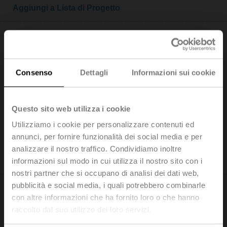
Aggiungi a Lista di Progetto
Consenso
Dettagli
Informazioni sui cookie
NMQ24A-SR
Attuatore rotativo a corsa molto rapida, 8 Nm,
Questo sito web utilizza i cookie
AC/DC 24 V, 2...10 V, 4 s, IP54
Prezzo di listino: 404,00 EUR
Utilizziamo i cookie per personalizzare contenuti ed
annunci, per fornire funzionalità dei social media e per
Aggiungi al
carrello
analizzare il nostro traffico. Condividiamo inoltre
Aggiungi a Lista di Progetto
informazioni sul modo in cui utilizza il nostro sito con i
nostri partner che si occupano di analisi dei dati web,
pubblicità e social media, i quali potrebbero combinarle
con altre informazioni che ha fornito loro o che hanno
raccolto dal suo utilizzo dei loro servizi.