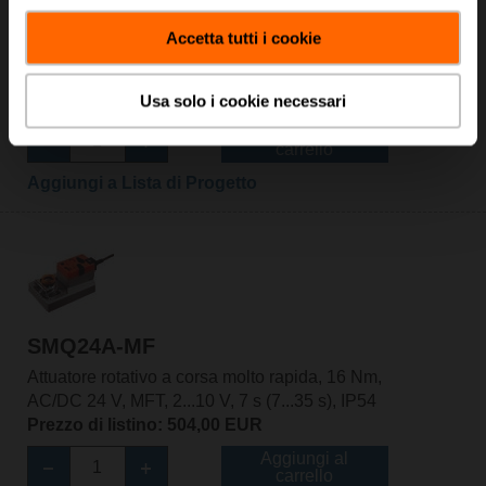
SMQ24A
Accetta tutti i cookie
Attuatore rotativo a corsa molto rapida, 16 Nm,
AC/DC 24 V, On/Off, 7 s, IP54
Prezzo di listino: 402,00 EUR
Usa solo i cookie necessari
Aggiungi al
carrello
Aggiungi a Lista di Progetto
SMQ24A-MF
Attuatore rotativo a corsa molto rapida, 16 Nm,
AC/DC 24 V, MFT, 2...10 V, 7 s (7...35 s), IP54
Prezzo di listino: 504,00 EUR
Aggiungi al
carrello