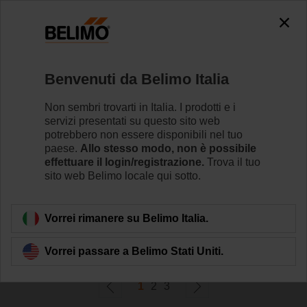
0
0
Home
Attuatori per serrande
Benvenuti da Belimo Italia
Attuatori a corsa veloce
Gli attuatori a corsa veloce Belimo (da 2.5 sec.) sono
Non sembri trovarti in Italia. I prodotti e i
disponibili con movimento rotatorio o lineare.
servizi presentati su questo sito web
potrebbero non essere disponibili nel tuo
paese.
Allo stesso modo, non è possibile
Per saperne di più
effettuare il login/registrazione.
Trova il tuo
sito web Belimo locale qui sotto.
Filtra per
Vorrei rimanere su Belimo Italia.
50
risultati trovati
Vorrei passare a Belimo Stati Uniti.
1
2
3