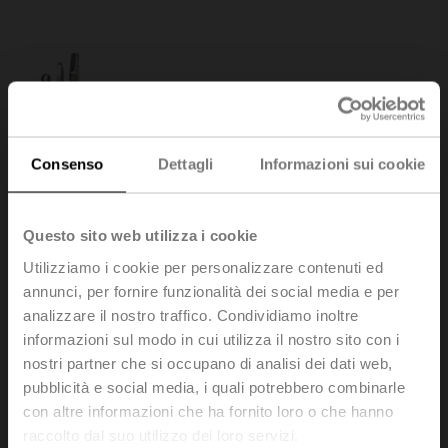
Consenso
Dettagli
Informazioni sui cookie
Questo sito web utilizza i cookie
Utilizziamo i cookie per personalizzare contenuti ed
annunci, per fornire funzionalità dei social media e per
analizzare il nostro traffico. Condividiamo inoltre
informazioni sul modo in cui utilizza il nostro sito con i
AV6-20
nostri partner che si occupano di analisi dei dati web,
pubblicità e social media, i quali potrebbero combinarle
con altre informazioni che ha fornito loro o che hanno
Estensione perno 170 mm ø10 mm per perni serranda
raccolto dal suo utilizzo dei loro servizi.
tondi ø6...16 mm