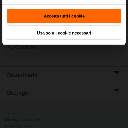
Prezzo di listino
57,30 EUR
Aggiungi al
Accetta tutti i cookie
carrello
Aggiungi a Lista
Usa solo i cookie necessari
di Progetto
Condividi
Downloads
Dettagli
Contatti
Informativa sulla privacy
Note di sicurezza