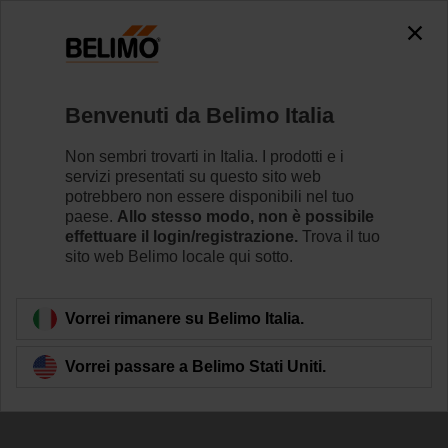
The exception is : javax.servlet.jsp.JspException: Problem
accessing the absolute URL
"https://www.belimo.com/it/it_IT/~mgnlArea=cookies~".
java.io.IOException: Server returned HTTP response code: 500
for URL: https://www.belimo.com/it/it_IT/~mgnlArea=cookies~
Benvenuti da Belimo Italia
Home
Attuatori per serrande
Accessori
Non sembri trovarti in Italia. I prodotti e i
servizi presentati su questo sito web
AV6-20
potrebbero non essere disponibili nel tuo
paese.
Allo stesso modo, non è possibile
effettuare il login/registrazione.
Trova il tuo
sito web Belimo locale qui sotto.
Vorrei rimanere su Belimo Italia.
Torna alla categoria di prodotti
Vorrei passare a Belimo Stati Uniti.