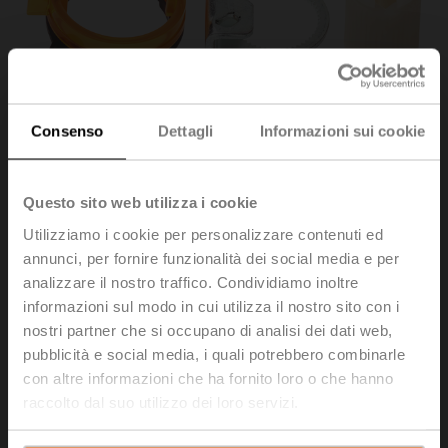
Consenso
Dettagli
Informazioni sui cookie
Questo sito web utilizza i cookie
Utilizziamo i cookie per personalizzare contenuti ed
annunci, per fornire funzionalità dei social media e per
analizzare il nostro traffico. Condividiamo inoltre
ZFRL12-LMA
informazioni sul modo in cui utilizza il nostro sito con i
nostri partner che si occupano di analisi dei dati web,
Inserto perno, 12x12 mm, per LM..A, TM..A
pubblicità e social media, i quali potrebbero combinarle
Multi-confezione 20 pz.
con altre informazioni che ha fornito loro o che hanno
raccolto dal suo utilizzo dei loro servizi.
Prezzo di listino
224,00 EUR
Aggiungi al