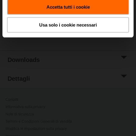
carrello
Accetta tutti i cookie
Aggiungi a Lista
di Progetto
Usa solo i cookie necessari
Condividi
Downloads
Dettagli
Contatti
Informativa sulla privacy
Note di sicurezza
Termini e Condizioni Generali di Vendita
Modifica le impostazioni sulla privacy