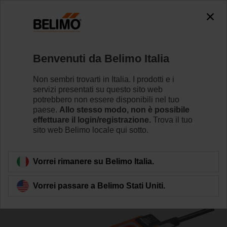
0
0
Home
Attuatori per serrande
Attuatori con funzione di s
Benvenuti da Belimo Italia
SF24A-SR
Non sembri trovarti in Italia. I prodotti e i
servizi presentati su questo sito web
potrebbero non essere disponibili nel tuo
paese.
Allo stesso modo, non è possibile
Per saperne di più
effettuare il login/registrazione.
Trova il tuo
sito web Belimo locale qui sotto.
Torna alla categoria di prodotti
Vorrei rimanere su Belimo Italia.
Vorrei passare a Belimo Stati Uniti.