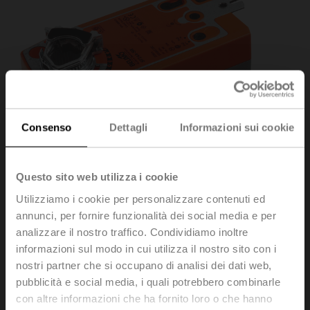
Consenso
Dettagli
Informazioni sui cookie
Questo sito web utilizza i cookie
Utilizziamo i cookie per personalizzare contenuti ed
annunci, per fornire funzionalità dei social media e per
SF24A-SR
analizzare il nostro traffico. Condividiamo inoltre
informazioni sul modo in cui utilizza il nostro sito con i
nostri partner che si occupano di analisi dei dati web,
Attuatore rotativo con funzione di sicurezza, 20 Nm,
pubblicità e social media, i quali potrebbero combinarle
AC/DC 24 V, 2...10 V, 150 s, IP54
con altre informazioni che ha fornito loro o che hanno