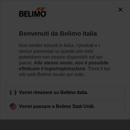
The exception is : javax.servlet.jsp.JspException: Problem
accessing the absolute URL
"https://www.belimo.com/it/it_IT/~mgnlArea=cookies~".
java.io.IOException: Server returned HTTP response code: 500
for URL: https://www.belimo.com/it/it_IT/~mgnlArea=cookies~
Benvenuti da Belimo Italia
Home
Attuatori per serrande
Attuatori senza funzione di
Non sembri trovarti in Italia. I prodotti e i
servizi presentati su questo sito web
SM24A-MP-TP
potrebbero non essere disponibili nel tuo
paese.
Allo stesso modo, non è possibile
effettuare il login/registrazione.
Trova il tuo
sito web Belimo locale qui sotto.
Per saperne di più
Vorrei rimanere su Belimo Italia.
Vorrei passare a Belimo Stati Uniti.
Torna alla categoria di prodotti