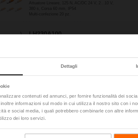
Attuatore Lineare, 125 N, AC/DC 24 V, 2...10 V,
380 s, Corsa 60 mm, IP54
Multi-confezione 20 pz.
LH230A100
Attuatore Lineare, 150 N, AC 100...240 V, On/Off,
3-punti, 150 s, Corsa 100 mm, IP54
Dettagli
LH230A200
Attuatore Lineare, 150 N, AC 100...240 V, On/Off,
ookie
3-punti, 150 s, Corsa 200 mm, IP54
nalizzare contenuti ed annunci, per fornire funzionalità dei socia
inoltre informazioni sul modo in cui utilizza il nostro sito con i 
icità e social media, i quali potrebbero combinarle con altre inform
LH230A300
lizzo dei loro servizi.
Attuatore Lineare, 150 N, AC 100...240 V, On/Off,
3-punti, 150 s, Corsa 300 mm, IP54