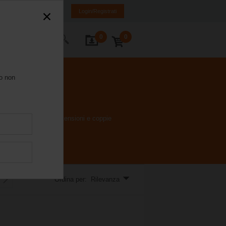
Italia
IT
EN
Login/Registrati
0
0
Contatti
ro non
ponibili con diverse tensioni e coppie
Ordina per: Rilevanza