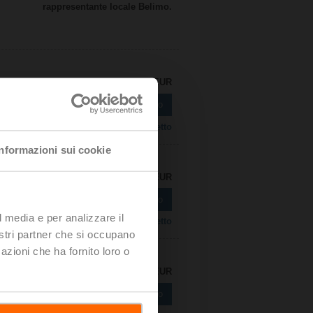
rappresentante locale Belimo.
Prezzo di listino: 178,00 EUR
Aggiungi al carrello
Aggiungi a Lista di Progetto
Informazioni sui cookie
Prezzo di listino: 185,00 EUR
Aggiungi al carrello
l media e per analizzare il
Aggiungi a Lista di Progetto
nostri partner che si occupano
azioni che ha fornito loro o
Prezzo di listino: 188,00 EUR
Aggiungi al carrello