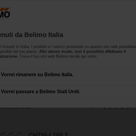
Prodotti
Supporto
L’azienda
nuti da Belimo Italia
trovarti in Italia. I prodotti e i servizi presentati su questo sito web potrebbe
za funzione di sicurezza
ponibili nel tuo paese.
Allo stesso modo, non è possibile effettuare il
strazione.
Trova il tuo sito web Belimo locale qui sotto.
ne di sicurezza possono gestire un'ampia gamma di applicazioni HVAC. Sono dis
Vorrei rimanere su Belimo Italia.
Vorrei passare a Belimo Stati Uniti.
233
risultati trovati
1
2
3
4
5
CH230-L100.2