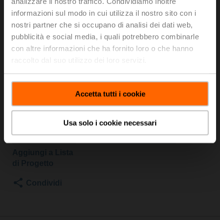
MP-TPC
analizzare il nostro traffico. Condividiamo inoltre
informazioni sul modo in cui utilizza il nostro sito con i
nostri partner che si occupano di analisi dei dati web,
Valvola a globo, 3-vie, DN 50, Filettatura esterna,
pubblicità e social media, i quali potrebbero combinarle
G 2 3/4", PN 16, ps 1600 kPa, Kvs 40 m³/h, Temperatura
con altre informazioni che ha fornito loro o che hanno
del fluido -10...120°C [14...248°F]
raccolto dal suo utilizzo dei loro servizi.
Attuatore per valvole a globo, funzione di sicurezza
NC/NO, 1000 N, AC/DC 24 V, MP-Bus, 2...10 V, 35 s
(35...90 s), Corsa 20 mm, IP54, Terminali con cavo
Accetta tutti i cookie
Attuatore montato
Prezzo di listino
1.466,00 EUR
Usa solo i cookie necessari
Aggiungi al
carrello
Aggiungi a Lista
di Progetto
Condividi