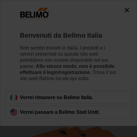
The exception is : javax.servlet.jsp.JspException: Problem
accessing the absolute URL
"https://www.belimo.com/it/it_IT/~mgnlArea=cookies~".
java.io.IOException: Server returned HTTP response code: 500
for URL: https://www.belimo.com/it/it_IT/~mgnlArea=cookies~
Benvenuti da Belimo Italia
Home
Valvole di regolazione
Valvole a globo
Non sembri trovarti in Italia. I prodotti e i
servizi presentati su questo sito web
H550B+NVKC24A-MP-TPC
potrebbero non essere disponibili nel tuo
paese.
Allo stesso modo, non è possibile
effettuare il login/registrazione.
Trova il tuo
sito web Belimo locale qui sotto.
Per saperne di più
Vorrei rimanere su Belimo Italia.
Vorrei passare a Belimo Stati Uniti.
Torna alla categoria di prodotti