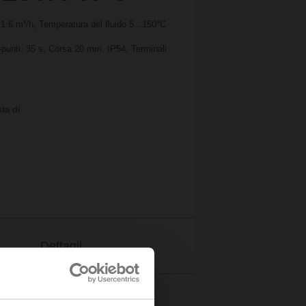
1.6 m³/h, Temperatura del fluido 5...150°C
-punti, 35 s, Corsa 20 mm, IP54, Terminali
ta di
Dettagli