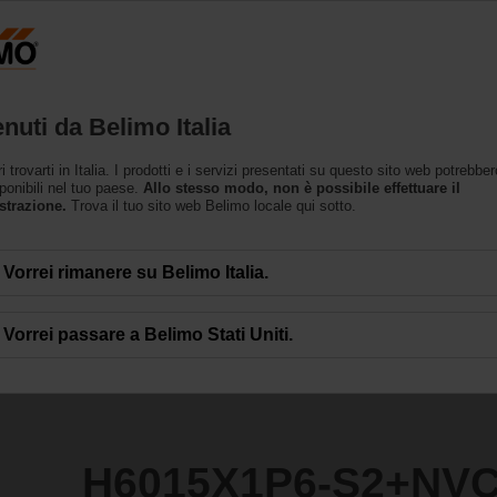
Prodotti
Supporto
L’azienda
nuti da Belimo Italia
 globo
trovarti in Italia. I prodotti e i servizi presentati su questo sito web potrebbe
S2+NVC230A-TPC
ponibili nel tuo paese.
Allo stesso modo, non è possibile effettuare il
strazione.
Trova il tuo sito web Belimo locale qui sotto.
Vorrei rimanere su Belimo Italia.
Vorrei passare a Belimo Stati Uniti.
H6015X1P6-S2+NV