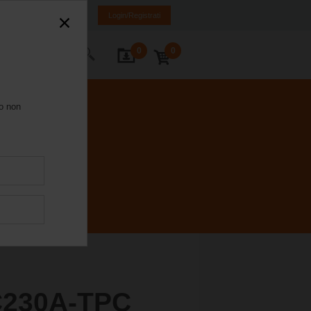
Italia
IT
EN
Login/Registrati
0
0
Contatti
ro non
C230A-TPC