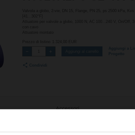
Valvola a globo, 2-vie, DN 15, Flange, PN 25, ps 2500 kPa, Kvs 
[41...302°F]
Attuatore per valvole a globo, 1000 N, AC 100...240 V, On/Off, 3
con cavo
Attuatore montato
Prezzo di listino
1.324,00 EUR
Aggiungi a Lis
Aggiungi al carrello
Progetto
Condividi
Accessori