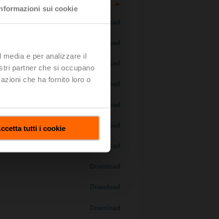
Informazioni sui cookie
Download
Download
l media e per analizzare il
Download
nostri partner che si occupano
azioni che ha fornito loro o
Download
 H7..S / H7..X..S..
Download
Download
ccetta tutti i cookie
Download
Download
Download
Download