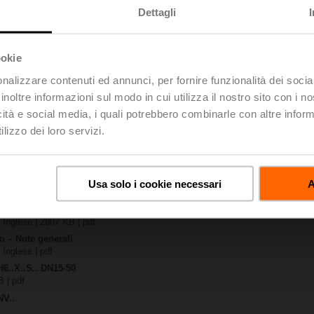
Dettagli
 KB | pdf
ookie
PC
 KB | pdf
nalizzare contenuti ed annunci, per fornire funzionalità dei socia
6..X..-S(P)2
inoltre informazioni sul modo in cui utilizza il nostro sito con i 
KB | pdf
icità e social media, i quali potrebbero combinarle con altre inform
..A.. / NV..A.. / SV..A..
lizzo dei loro servizi.
H4..B / H5..B / H6..N / H6..R / H6..S / H6..SP / H6..X..-S2 / H7..N / H7..R /
| 97 KB | pdf
y – NVC230A-TPC
Usa solo i cookie necessari
A
| 29 KB | pdf
o – Valvole a globo a 2- e 3-vie
| Inglese | 2807 KB | pdf
to – Note generali
 Inglese | pdf
H6..X..S.. DN15-50
B | pdf
NV..