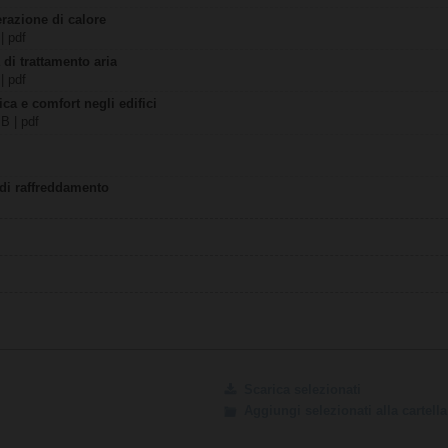
razione di calore
| pdf
 di trattamento aria
| pdf
ca e comfort negli edifici
MB | pdf
 di raffreddamento
Scarica selezionati
Aggiungi selezionati alla cartel