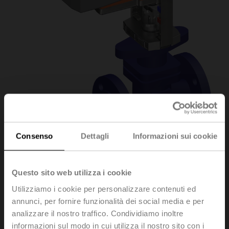
Consenso
Dettagli
Informazioni sui cookie
H6015X1P6-
Questo sito web utilizza i cookie
Utilizziamo i cookie per personalizzare contenuti ed
S2+NVK24A-3-TPC
annunci, per fornire funzionalità dei social media e per
analizzare il nostro traffico. Condividiamo inoltre
informazioni sul modo in cui utilizza il nostro sito con i
Valvola a globo, 2-vie, DN 15, Flange, PN 25, ps