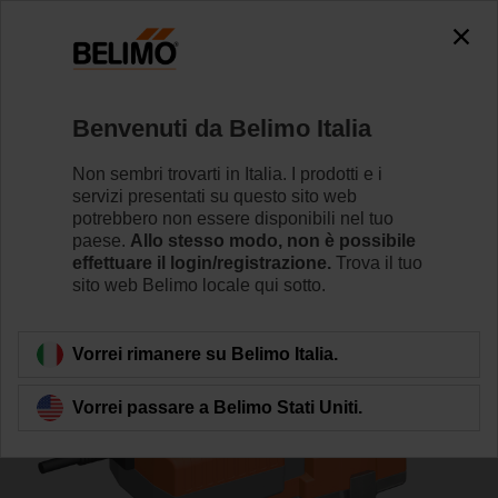
0
0
Home
Valvole di regolazione
Valvole a globo
Benvenuti da Belimo Italia
H6015X1P6-S2+NVK24A-3-TPC
Non sembri trovarti in Italia. I prodotti e i
servizi presentati su questo sito web
potrebbero non essere disponibili nel tuo
paese.
Allo stesso modo, non è possibile
Per saperne di più
effettuare il login/registrazione.
Trova il tuo
sito web Belimo locale qui sotto.
Torna alla categoria di prodotti
Vorrei rimanere su Belimo Italia.
Vorrei passare a Belimo Stati Uniti.