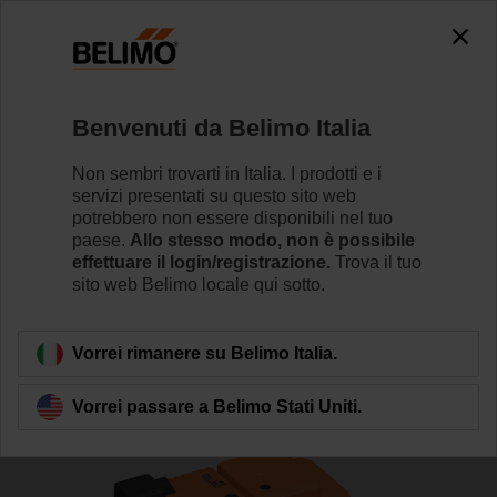
The exception is : javax.servlet.jsp.JspException: Problem
accessing the absolute URL
"https://www.belimo.com/it/it_IT/~mgnlArea=cookies~".
java.io.IOException: Server returned HTTP response code: 500
for URL: https://www.belimo.com/it/it_IT/~mgnlArea=cookies~
Benvenuti da Belimo Italia
Home
Valvole di regolazione
Valvole a globo
Non sembri trovarti in Italia. I prodotti e i
servizi presentati su questo sito web
H6015X1P6-S2/SVC24A-SR-TPC
potrebbero non essere disponibili nel tuo
paese.
Allo stesso modo, non è possibile
effettuare il login/registrazione.
Trova il tuo
sito web Belimo locale qui sotto.
Per saperne di più
Vorrei rimanere su Belimo Italia.
Vorrei passare a Belimo Stati Uniti.
Torna alla categoria di prodotti