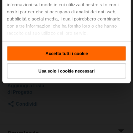
SZ-TPC
informazioni sul modo in cui utilizza il nostro sito con i
nostri partner che si occupano di analisi dei dati web,
pubblicità e social media, i quali potrebbero combinarle
Valvola a globo, 2-vie, DN 15, Flange, PN 25, ps
2500 kPa, Kvs 4 m³/h, Temperatura del fluido 5...150°C
con altre informazioni che ha fornito loro o che hanno
[41...302°F]
raccolto dal suo utilizzo dei loro servizi.
Attuatore per valvole a globo, 500 N, AC/DC 24 V,
0.5...10 V, 35 s, Corsa 15 mm, IP54, Terminali con cavo
Attuatore fornito separatamente
Accetta tutti i cookie
Prezzo di listino
1.214,00 EUR
Usa solo i cookie necessari
Aggiungi al
carrello
Aggiungi a Lista
di Progetto
Condividi