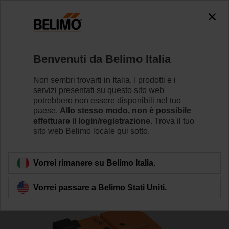
The exception is : javax.servlet.jsp.JspException: Problem
accessing the absolute URL
"https://www.belimo.com/it/it_IT/~mgnlArea=cookies~".
java.io.IOException: Server returned HTTP response code: 500
for URL: https://www.belimo.com/it/it_IT/~mgnlArea=cookies~
Benvenuti da Belimo Italia
Home
Valvole di regolazione
Valvole a globo
Non sembri trovarti in Italia. I prodotti e i
servizi presentati su questo sito web
H6015X4-S2/LVC24A-SZ-TPC
potrebbero non essere disponibili nel tuo
paese.
Allo stesso modo, non è possibile
effettuare il login/registrazione.
Trova il tuo
sito web Belimo locale qui sotto.
Per saperne di più
Vorrei rimanere su Belimo Italia.
Vorrei passare a Belimo Stati Uniti.
Torna alla categoria di prodotti