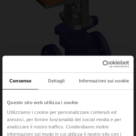
Consenso
Dettagli
Informazioni sui cookie
H6015XP4-
Questo sito web utilizza i cookie
Utilizziamo i cookie per personalizzare contenuti ed
S2+SV24A-TPC
annunci, per fornire funzionalità dei social media e per
analizzare il nostro traffico. Condividiamo inoltre
informazioni sul modo in cui utilizza il nostro sito con i
Valvola a globo, 2-vie, DN 15, Flange, PN 25, ps