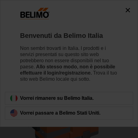
0
0
Home
Valvole di regolazione
Valvole a globo
Benvenuti da Belimo Italia
H6015XP4-S2+SV24A-TPC
Non sembri trovarti in Italia. I prodotti e i
servizi presentati su questo sito web
potrebbero non essere disponibili nel tuo
paese.
Allo stesso modo, non è possibile
Per saperne di più
effettuare il login/registrazione.
Trova il tuo
sito web Belimo locale qui sotto.
Torna alla categoria di prodotti
Vorrei rimanere su Belimo Italia.
Vorrei passare a Belimo Stati Uniti.