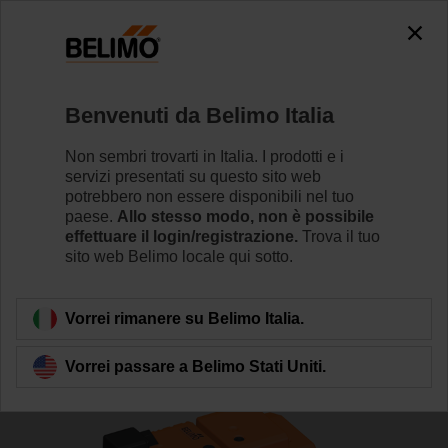
The exception is : javax.servlet.jsp.JspException: Problem
accessing the absolute URL
"https://www.belimo.com/it/it_IT/~mgnlArea=cookies~".
java.io.IOException: Server returned HTTP response code: 500
for URL: https://www.belimo.com/it/it_IT/~mgnlArea=cookies~
Benvenuti da Belimo Italia
Home
Valvole di regolazione
Valvole a globo
Non sembri trovarti in Italia. I prodotti e i
servizi presentati su questo sito web
H6020X4-S2+NVC230A-TPC
potrebbero non essere disponibili nel tuo
paese.
Allo stesso modo, non è possibile
effettuare il login/registrazione.
Trova il tuo
sito web Belimo locale qui sotto.
Per saperne di più
Vorrei rimanere su Belimo Italia.
Vorrei passare a Belimo Stati Uniti.
Torna alla categoria di prodotti