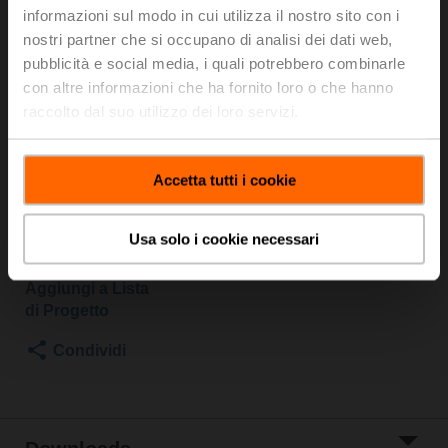
SR-TPC
informazioni sul modo in cui utilizza il nostro sito con i
nostri partner che si occupano di analisi dei dati web,
pubblicità e social media, i quali potrebbero combinarle
Valvola a globo, 2-vie, DN 20, Flange, PN 25, ps
2500 kPa, Kvs 4 m³/h, Temperatura del fluido 5...150°C
con altre informazioni che ha fornito loro o che hanno
[41...302°F]
raccolto dal suo utilizzo dei loro servizi.
Attuatore per valvole a globo, 1500 N, AC/DC 24 V,
2...10 V, 150 s, Corsa 20 mm, IP54, Terminali con cavo
Attuatore montato
Accetta tutti i cookie
Prezzo di listino
1.582,00 EUR
Usa solo i cookie necessari
Aggiungi al
carrello
Aggiungi a Lista
di Progetto
Condividi