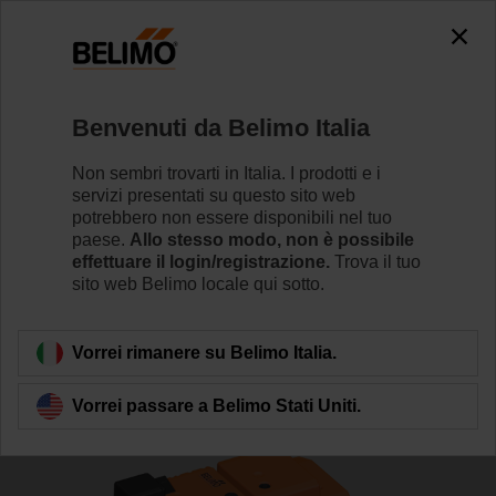
The exception is : javax.servlet.jsp.JspException: Problem
accessing the absolute URL
"https://www.belimo.com/it/it_IT/~mgnlArea=cookies~".
java.io.IOException: Server returned HTTP response code: 500
for URL: https://www.belimo.com/it/it_IT/~mgnlArea=cookies~
Benvenuti da Belimo Italia
Home
Valvole di regolazione
Valvole a globo
Non sembri trovarti in Italia. I prodotti e i
servizi presentati su questo sito web
H6020X4-S2+SV24A-SR-TPC
potrebbero non essere disponibili nel tuo
paese.
Allo stesso modo, non è possibile
effettuare il login/registrazione.
Trova il tuo
sito web Belimo locale qui sotto.
Per saperne di più
Vorrei rimanere su Belimo Italia.
Vorrei passare a Belimo Stati Uniti.
Torna alla categoria di prodotti