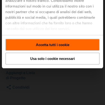
MP-TPC
analizzare il nostro traffico. Condividiamo inoltre
informazioni sul modo in cui utilizza il nostro sito con i
nostri partner che si occupano di analisi dei dati web,
Valvola a globo, 2-vie, DN 20, Flange, PN 25, ps
pubblicità e social media, i quali potrebbero combinarle
2500 kPa, Kvs 4 m³/h, Temperatura del fluido 5...150°C
con altre informazioni che ha fornito loro o che hanno
[41...302°F]
raccolto dal suo utilizzo dei loro servizi.
Attuatore per valvole a globo, 1000 N, AC/DC 24 V, MP-
Bus, 2...10 V, 150 s (90...150 s), Corsa 20 mm, IP54,
Terminali con cavo
Accetta tutti i cookie
Attuatore fornito separatamente
Prezzo di listino
1.433,00 EUR
Usa solo i cookie necessari
Aggiungi al
carrello
Aggiungi a Lista
di Progetto
Condividi