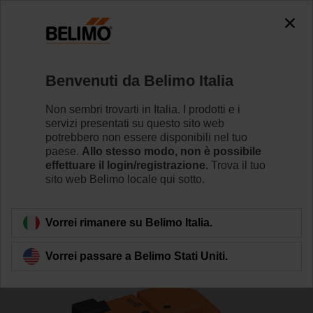
The exception is : javax.servlet.jsp.JspException: Problem
accessing the absolute URL
"https://www.belimo.com/it/it_IT/~mgnlArea=cookies~".
java.io.IOException: Server returned HTTP response code: 500
for URL: https://www.belimo.com/it/it_IT/~mgnlArea=cookies~
Benvenuti da Belimo Italia
Home
Valvole di regolazione
Valvole a globo
Non sembri trovarti in Italia. I prodotti e i
servizi presentati su questo sito web
H6020X4-S2/NV24A-MP-TPC
potrebbero non essere disponibili nel tuo
paese.
Allo stesso modo, non è possibile
effettuare il login/registrazione.
Trova il tuo
sito web Belimo locale qui sotto.
Per saperne di più
Vorrei rimanere su Belimo Italia.
Vorrei passare a Belimo Stati Uniti.
Torna alla categoria di prodotti