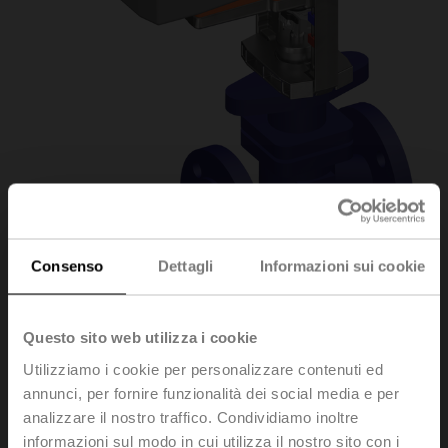
Consenso
Dettagli
Informazioni sui cookie
H6025X10-
Questo sito web utilizza i cookie
Utilizziamo i cookie per personalizzare contenuti ed
S2+NVK24A-MP-TPC
annunci, per fornire funzionalità dei social media e per
analizzare il nostro traffico. Condividiamo inoltre
informazioni sul modo in cui utilizza il nostro sito con i
Valvola a globo, 2-vie, DN 25, Flange, PN 25, ps