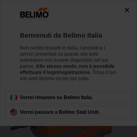
0
0
Home
Valvole di regolazione
Valvole a globo
Benvenuti da Belimo Italia
H6025X10-S2+NVK24A-MP-TPC
Non sembri trovarti in Italia. I prodotti e i
servizi presentati su questo sito web
potrebbero non essere disponibili nel tuo
paese.
Allo stesso modo, non è possibile
Per saperne di più
effettuare il login/registrazione.
Trova il tuo
sito web Belimo locale qui sotto.
Torna alla categoria di prodotti
Vorrei rimanere su Belimo Italia.
Vorrei passare a Belimo Stati Uniti.