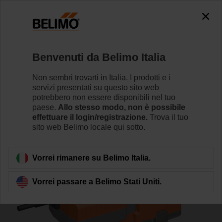
0
0
Home
Valvole di regolazione
Valvole a globo
Benvenuti da Belimo Italia
H6032X10-S2/NVKC24A-SZ-TPC
Non sembri trovarti in Italia. I prodotti e i
servizi presentati su questo sito web
potrebbero non essere disponibili nel tuo
paese.
Allo stesso modo, non è possibile
Per saperne di più
effettuare il login/registrazione.
Trova il tuo
sito web Belimo locale qui sotto.
Torna alla categoria di prodotti
Vorrei rimanere su Belimo Italia.
Vorrei passare a Belimo Stati Uniti.