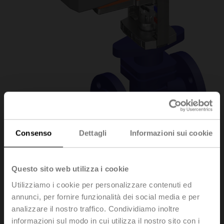
Consenso
Dettagli
Informazioni sui cookie
H6032X10-
Questo sito web utilizza i cookie
Utilizziamo i cookie per personalizzare contenuti ed
S2/NVKC24A-SZ-TPC
annunci, per fornire funzionalità dei social media e per
analizzare il nostro traffico. Condividiamo inoltre
informazioni sul modo in cui utilizza il nostro sito con i
Valvola a globo, 2-vie, DN 32, Flange, PN 25, ps