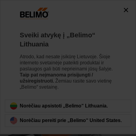
0
0
Home
Vožtuvai
Rutuliniai vožtuvai
Sveiki atvykę į „Belimo“
R7032R-B3+NR24A-MP
Lithuania
Atrodo, kad nesate įsikūrę Lietuvoje. Šioje
interneto svetainėje pateikti produktai ir
Learn more
paslaugos gali būti neprieinami jūsų šalyje.
Taip pat neįmanoma prisijungti /
užsiregistruoti.
Žemiau rasite savo vietinę
„Belimo“ svetainę.
Back to product category
Norėčiau apsistoti „Belimo“ Lithuania.
Norėčiau pereiti prie „Belimo“ United States.