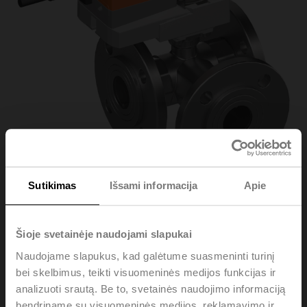
Sutikimas
Išsami informacija
Apie
R7032R-B3+NR24A-
Šioje svetainėje naudojami slapukai
Naudojame slapukus, kad galėtume suasmeninti turinį
MP
bei skelbimus, teikti visuomeninės medijos funkcijas ir
analizuoti srautą. Be to, svetainės naudojimo informaciją
Changeover ball valve, 3-way, DN 32, Flange, PN 6, ps
bendriname su visuomeninės medijos, reklamavimo ir