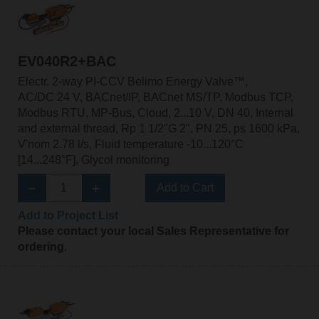
EV040R2+BAC
Electr. 2-way PI-CCV Belimo Energy Valve™,
AC/DC 24 V, BACnet/IP, BACnet MS/TP, Modbus TCP,
Modbus RTU, MP-Bus, Cloud, 2...10 V, DN 40, Internal
and external thread, Rp 1 1/2"G 2", PN 25, ps 1600 kPa,
V'nom 2.78 l/s, Fluid temperature -10...120°C
[14...248°F], Glycol monitoring
Add to Cart
Add to Project List
Please contact your local Sales Representative for
ordering.