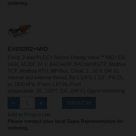
ordering.
EV032R2+MID
Electr. 2-way PI-CCV Belimo Energy Valve™ MID / EN
1434, AC/DC 24 V, BACnet/IP, BACnet MS/TP, Modbus
TCP, Modbus RTU, MP-Bus, Cloud, 2...10 V, DN 32,
Internal and external thread, Rp 1 1/4"G 1 1/2", PN 25,
ps 1600 kPa, V'nom 1.67 l/s, Fluid
temperature -10...120°C [14...248°F], Glycol monitoring
Add to Cart
Add to Project List
Please contact your local Sales Representative for
ordering.