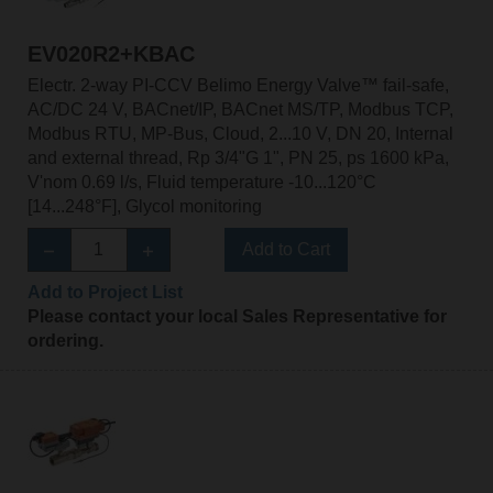
EV020R2+KBAC
Electr. 2-way PI-CCV Belimo Energy Valve™ fail-safe,
AC/DC 24 V, BACnet/IP, BACnet MS/TP, Modbus TCP,
Modbus RTU, MP-Bus, Cloud, 2...10 V, DN 20, Internal
and external thread, Rp 3/4"G 1", PN 25, ps 1600 kPa,
V'nom 0.69 l/s, Fluid temperature -10...120°C
[14...248°F], Glycol monitoring
Add to Cart
Add to Project List
Please contact your local Sales Representative for
ordering.