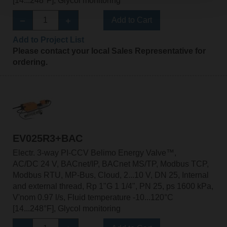
[14...248°F], Glycol monitoring
Add to Cart
Add to Project List
Please contact your local Sales Representative for
ordering.
EV025R3+BAC
Electr. 3-way PI-CCV Belimo Energy Valve™,
AC/DC 24 V, BACnet/IP, BACnet MS/TP, Modbus TCP,
Modbus RTU, MP-Bus, Cloud, 2...10 V, DN 25, Internal
and external thread, Rp 1"G 1 1/4", PN 25, ps 1600 kPa,
V'nom 0.97 l/s, Fluid temperature -10...120°C
[14...248°F], Glycol monitoring