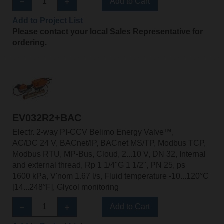
Add to Cart
Add to Project List
Please contact your local Sales Representative for
ordering.
EV032R2+BAC
Electr. 2-way PI-CCV Belimo Energy Valve™,
AC/DC 24 V, BACnet/IP, BACnet MS/TP, Modbus TCP,
Modbus RTU, MP-Bus, Cloud, 2...10 V, DN 32, Internal
and external thread, Rp 1 1/4"G 1 1/2", PN 25, ps
1600 kPa, V'nom 1.67 l/s, Fluid temperature -10...120°C
[14...248°F], Glycol monitoring
Add to Cart