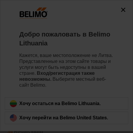
0
0
Home
Клапаны
Добро пожаловать в Belimo
Belimo Energy Valve™
Lithuania
Belimo Energy Valve™ — это независимый от
давления регулирующий клапан, который при этом
Кажется, ваше местоположение не Литва.
также контролирует производительность и
Представленные на этом сайте товары и
потребление энергии змеевика. По запросу его
услуги могут быть недоступны в вашей
можно настроить на управление перепадом
стране.
Вход/регистрация также
температур и подключить к облаку IoT.
невозможны.
Выберите местный веб-
сайт Belimo.
Learn more
Хочу остаться на Belimo Lithuania.
Filter by
Хочу перейти на Belimo United States.
34
Results found