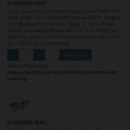
EV040R2+MID
Electr. 2-way PI-CCV Belimo Energy Valve™ MID / EN
1434, AC/DC 24 V, BACnet/IP, BACnet MS/TP, Modbus
TCP, Modbus RTU, MP-Bus, Cloud, 2...10 V, DN 40,
Internal and external thread, Rp 1 1/2"G 2", PN 25, ps
1600 kPa, V'nom 2.78 l/s, Fluid temperature -10...120°C
[14...248°F], Glycol monitoring
Add to Cart
Add to Project List
Please contact your local Sales Representative for
ordering.
EV040R3+BAC