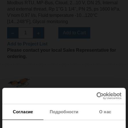
Modbus RTU, MP-Bus, Cloud, 2...10 V, DN 25, Internal
and external thread, Rp 1"G 1 1/4", PN 25, ps 1600 kPa,
V'nom 0.97 l/s, Fluid temperature -10...120°C
[14...248°F], Glycol monitoring
Add to Cart
Add to Project List
Please contact your local Sales Representative for
ordering.
EV025R2+KBAC
Electr. 2-way PI-CCV Belimo Energy Valve™ fail-safe,
Согласие
Подробности
О нас
AC/DC 24 V, BACnet/IP, BACnet MS/TP, Modbus TCP,
Modbus RTU, MP-Bus, Cloud, 2...10 V, DN 25, Internal
and external thread, Rp 1"G 1 1/4", PN 25, ps 1600 kPa,