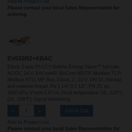
Add to Project List
Please contact your local Sales Representative for
ordering.
EV032R2+KBAC
Electr. 2-way PI-CCV Belimo Energy Valve™ fail-safe,
AC/DC 24 V, BACnet/IP, BACnet MS/TP, Modbus TCP,
Modbus RTU, MP-Bus, Cloud, 2...10 V, DN 32, Internal
and external thread, Rp 1 1/4"G 1 1/2", PN 25, ps
1600 kPa, V'nom 1.67 l/s, Fluid temperature -10...120°C
[14...248°F], Glycol monitoring
Add to Cart
Add to Project List
Please contact your local Sales Representative for