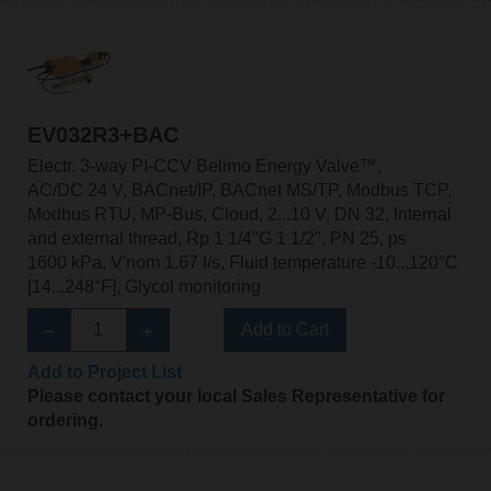
EV032R3+BAC
Electr. 3-way PI-CCV Belimo Energy Valve™,
AC/DC 24 V, BACnet/IP, BACnet MS/TP, Modbus TCP,
Modbus RTU, MP-Bus, Cloud, 2...10 V, DN 32, Internal
and external thread, Rp 1 1/4"G 1 1/2", PN 25, ps
1600 kPa, V'nom 1.67 l/s, Fluid temperature -10...120°C
[14...248°F], Glycol monitoring
Add to Cart
Add to Project List
Please contact your local Sales Representative for
ordering.