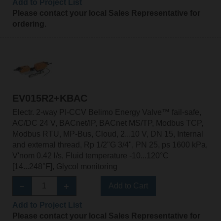
Add to Project List
Please contact your local Sales Representative for
ordering.
EV015R2+KBAC
Electr. 2-way PI-CCV Belimo Energy Valve™ fail-safe,
AC/DC 24 V, BACnet/IP, BACnet MS/TP, Modbus TCP,
Modbus RTU, MP-Bus, Cloud, 2...10 V, DN 15, Internal
and external thread, Rp 1/2"G 3/4", PN 25, ps 1600 kPa,
V'nom 0.42 l/s, Fluid temperature -10...120°C
[14...248°F], Glycol monitoring
Add to Cart
Add to Project List
Please contact your local Sales Representative for