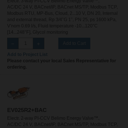
Electr. 3-way PI-CCV Belimo Energy Valve™,
AC/DC 24 V, BACnet/IP, BACnet MS/TP, Modbus TCP,
Modbus RTU, MP-Bus, Cloud, 2...10 V, DN 20, Internal
and external thread, Rp 3/4"G 1", PN 25, ps 1600 kPa,
V'nom 0.69 l/s, Fluid temperature -10...120°C
[14...248°F], Glycol monitoring
Add to Cart
Add to Project List
Please contact your local Sales Representative for
ordering.
EV025R2+BAC
Electr. 2-way PI-CCV Belimo Energy Valve™,
AC/DC 24 V, BACnet/IP, BACnet MS/TP, Modbus TCP,