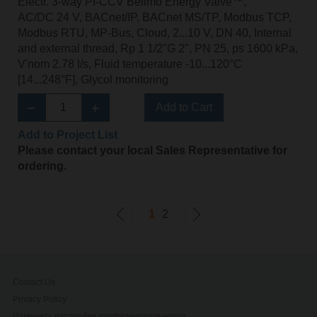
Electr. 3-way PI-CCV Belimo Energy Valve™,
AC/DC 24 V, BACnet/IP, BACnet MS/TP, Modbus TCP,
Modbus RTU, MP-Bus, Cloud, 2...10 V, DN 40, Internal
and external thread, Rp 1 1/2"G 2", PN 25, ps 1600 kPa,
V'nom 2.78 l/s, Fluid temperature -10...120°C
[14...248°F], Glycol monitoring
Add to Cart
Add to Project List
Please contact your local Sales Representative for
ordering.
1
2
Contact Us
Privacy Policy
Изменить настройки конфиденциальности