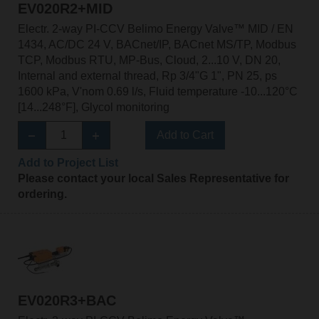
EV020R2+MID
Electr. 2-way PI-CCV Belimo Energy Valve™ MID / EN
1434, AC/DC 24 V, BACnet/IP, BACnet MS/TP, Modbus
TCP, Modbus RTU, MP-Bus, Cloud, 2...10 V, DN 20,
Internal and external thread, Rp 3/4"G 1", PN 25, ps
1600 kPa, V'nom 0.69 l/s, Fluid temperature -10...120°C
[14...248°F], Glycol monitoring
Add to Cart
Add to Project List
Please contact your local Sales Representative for
ordering.
EV020R3+BAC