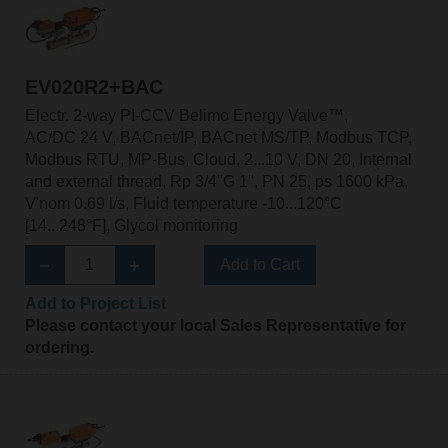
EV020R2+BAC
Electr. 2-way PI-CCV Belimo Energy Valve™,
AC/DC 24 V, BACnet/IP, BACnet MS/TP, Modbus TCP,
Modbus RTU, MP-Bus, Cloud, 2...10 V, DN 20, Internal
and external thread, Rp 3/4"G 1", PN 25, ps 1600 kPa,
V'nom 0.69 l/s, Fluid temperature -10...120°C
[14...248°F], Glycol monitoring
Add to Cart
Add to Project List
Please contact your local Sales Representative for
ordering.