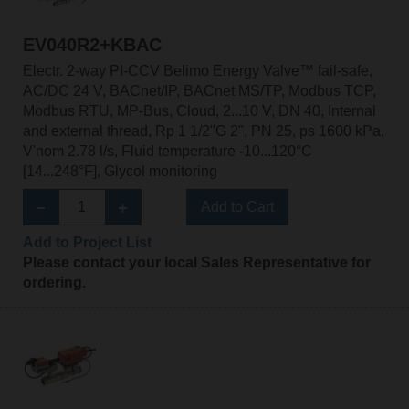
EV040R2+KBAC
Electr. 2-way PI-CCV Belimo Energy Valve™ fail-safe,
AC/DC 24 V, BACnet/IP, BACnet MS/TP, Modbus TCP,
Modbus RTU, MP-Bus, Cloud, 2...10 V, DN 40, Internal
and external thread, Rp 1 1/2"G 2", PN 25, ps 1600 kPa,
V'nom 2.78 l/s, Fluid temperature -10...120°C
[14...248°F], Glycol monitoring
Add to Cart
Add to Project List
Please contact your local Sales Representative for
ordering.