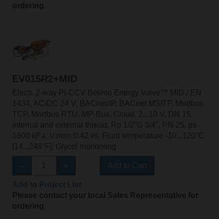
ordering.
EV015R2+MID
Electr. 2-way PI-CCV Belimo Energy Valve™ MID / EN
1434, AC/DC 24 V, BACnet/IP, BACnet MS/TP, Modbus
TCP, Modbus RTU, MP-Bus, Cloud, 2...10 V, DN 15,
Internal and external thread, Rp 1/2"G 3/4", PN 25, ps
1600 kPa, V'nom 0.42 l/s, Fluid temperature -10...120°C
[14...248°F], Glycol monitoring
Add to Cart
Add to Project List
Please contact your local Sales Representative for
ordering.