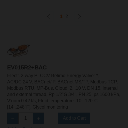
1
2
EV015R2+BAC
Electr. 2-way PI-CCV Belimo Energy Valve™,
AC/DC 24 V, BACnet/IP, BACnet MS/TP, Modbus TCP,
Modbus RTU, MP-Bus, Cloud, 2...10 V, DN 15, Internal
and external thread, Rp 1/2"G 3/4", PN 25, ps 1600 kPa,
V'nom 0.42 l/s, Fluid temperature -10...120°C
[14...248°F], Glycol monitoring
Add to Cart