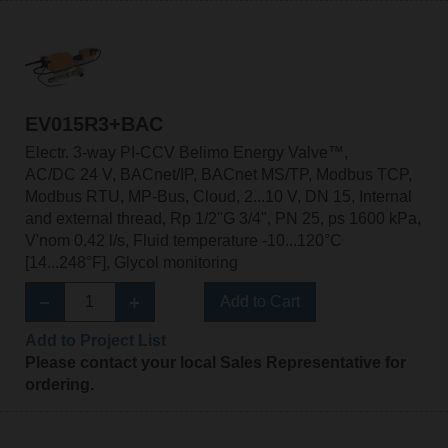
EV015R3+BAC
Electr. 3-way PI-CCV Belimo Energy Valve™,
AC/DC 24 V, BACnet/IP, BACnet MS/TP, Modbus TCP,
Modbus RTU, MP-Bus, Cloud, 2...10 V, DN 15, Internal
and external thread, Rp 1/2"G 3/4", PN 25, ps 1600 kPa,
V'nom 0.42 l/s, Fluid temperature -10...120°C
[14...248°F], Glycol monitoring
Add to Cart
Add to Project List
Please contact your local Sales Representative for
ordering.