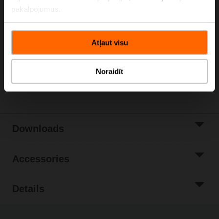
Please contact your local Sales Representative for
pakalpojumus.
ordering.
Add to Cart
Atļaut visu
Add to Project
List
Noraidīt
Share
Downloads
Accessories
Details