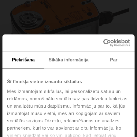
Piekrišana
Sīkāka informācija
Par
Šī tīmekļa vietne izmanto sīkfailus
Mēs izmantojam sīkfailus, lai personalizētu saturu un
reklāmas, nodrošinātu sociālo saziņas līdzekļu funkcijas
LRF24-MP
un analizētu mūsu datplūsmu. Informāciju par to, kā jūs
izmantojat mūsu vietni, mēs arī kopīgojam ar saviem
Rotary actuator fail-safe NC, 4 Nm, AC/DC 24 V, MP-
sociālās saziņas līdzekļu, reklamēšanas un analīzes
Bus, 2...10 V, 75 s (75...300 s), IP54
partneriem, kuri to var apvienot ar citu informāciju, ko
viņiem sniedzat vai ko viņi apkopo, kad lietojat viņu