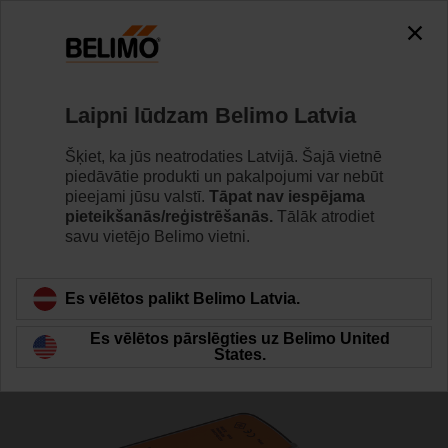
0
0
Home
Aktuatori
Vārstu aktuatori
Laipni lūdzam Belimo Latvia
LRF24-MP
Šķiet, ka jūs neatrodaties Latvijā. Šajā vietnē
piedāvātie produkti un pakalpojumi var nebūt
pieejami jūsu valstī.
Tāpat nav iespējama
pieteikšanās/reģistrēšanās.
Tālāk atrodiet
Learn more
savu vietējo Belimo vietni.
Es vēlētos palikt Belimo Latvia.
Back to product category
Es vēlētos pārslēgties uz Belimo United
States.