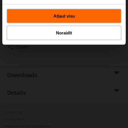
Please contact your local Sales Representative for
ordering.
Atļaut visu
Add to Cart
Add to Project
Noraidīt
List
Share
Downloads
Details
Contact Us
Privacy Policy
Mainīt privātuma iestatījumus