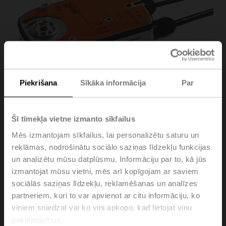
Piekrišana
Sīkāka informācija
Par
Šī tīmekļa vietne izmanto sīkfailus
Mēs izmantojam sīkfailus, lai personalizētu saturu un
reklāmas, nodrošinātu sociālo saziņas līdzekļu funkcijas
un analizētu mūsu datplūsmu. Informāciju par to, kā jūs
LRF24-S-O
izmantojat mūsu vietni, mēs arī kopīgojam ar saviem
sociālās saziņas līdzekļu, reklamēšanas un analīzes
partneriem, kuri to var apvienot ar citu informāciju, ko
Rotary actuator fail-safe NO, 4 Nm, AC/DC 24 V,
viņiem sniedzat vai ko viņi apkopo, kad lietojat viņu
Open/close, 75 s, 2x SPDT, IP54
pakalpojumus.