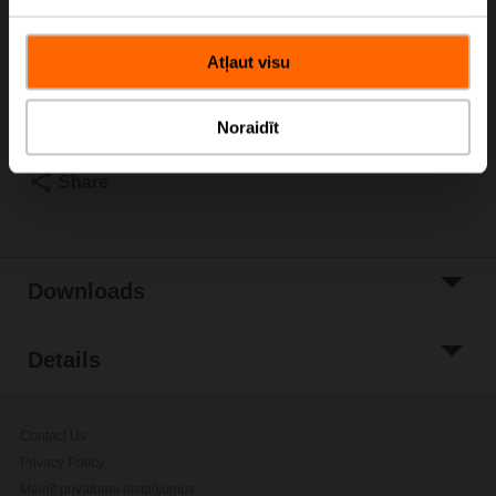
Please contact your local Sales Representative for
ordering.
Atļaut visu
Add to Cart
Add to Project
Noraidīt
List
Share
Downloads
Details
Contact Us
Privacy Policy
Mainīt privātuma iestatījumus