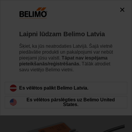
0
0
Home
Aktuatori
Vārstu aktuatori
Laipni lūdzam Belimo Latvia
TRF230-S-O
Šķiet, ka jūs neatrodaties Latvijā. Šajā vietnē
piedāvātie produkti un pakalpojumi var nebūt
pieejami jūsu valstī.
Tāpat nav iespējama
pieteikšanās/reģistrēšanās.
Tālāk atrodiet
Learn more
savu vietējo Belimo vietni.
Es vēlētos palikt Belimo Latvia.
Back to product category
Es vēlētos pārslēgties uz Belimo United
States.