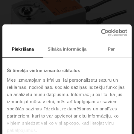
Piekrišana
Sīkāka informācija
Par
Šī tīmekļa vietne izmanto sīkfailus
Mēs izmantojam sīkfailus, lai personalizētu saturu un
reklāmas, nodrošinātu sociālo saziņas līdzekļu funkcijas
un analizētu mūsu datplūsmu. Informāciju par to, kā jūs
TRF230-S-O
izmantojat mūsu vietni, mēs arī kopīgojam ar saviem
sociālās saziņas līdzekļu, reklamēšanas un analīzes
partneriem, kuri to var apvienot ar citu informāciju, ko
Rotary actuator fail-safe NO, 2.5 Nm, AC 100...240 V,
viņiem sniedzat vai ko viņi apkopo, kad lietojat viņu
Open/close, 75 s, 1x SPDT, IP42
pakalpojumus.