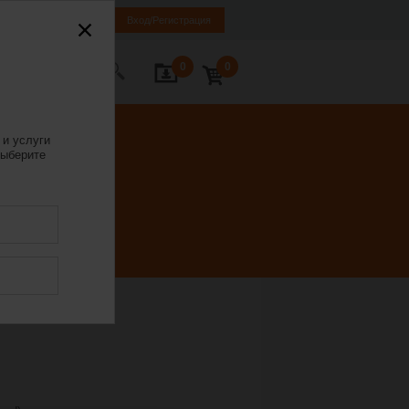
LV
EN
RU
Вход/Регистрация
0
0
ь с нами
 и услуги
ыберите