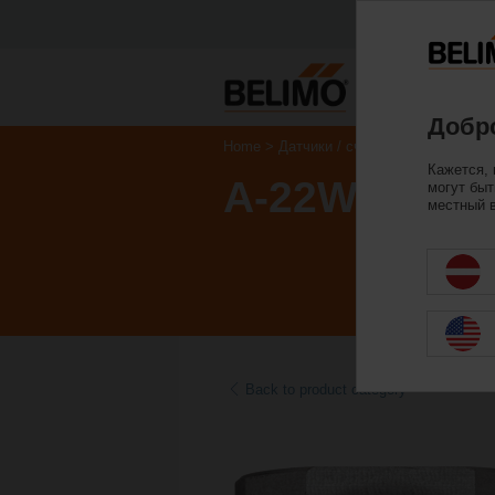
Пр
Добро
Home
Датчики / счетчики
Аксессуа
Кажется, 
A-22WP-A02
могут быт
местный в
Back to product category