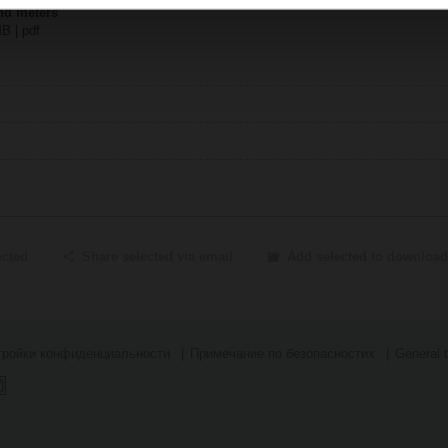
nd meters
MB | pdf
ected
Share selected via email
Add selected to download
тройки конфиденциальности
Примечание по безопасностиx
General 