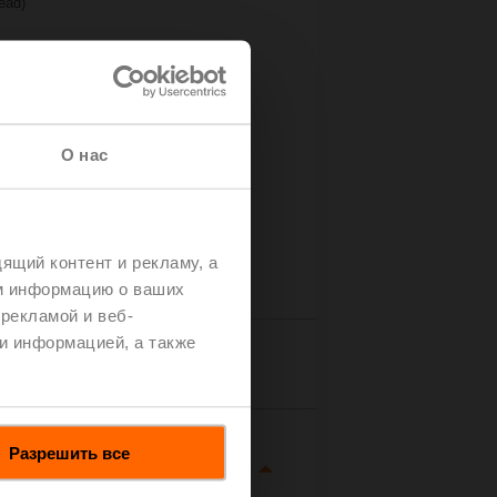
read)
О нас
ящий контент и рекламу, а
м информацию о ваших
рекламой и веб-
и информацией, а также
tails
Разрешить все