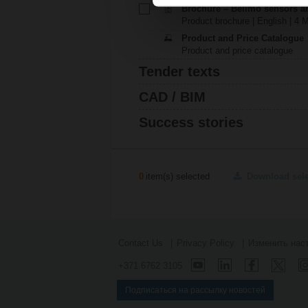
Brochure – Belimo sensors a
Product brochure | English | 4 
Product and Price Catalogue
Product and price catalogue
Tender texts
CAD / BIM
Success stories
0
item(s) selected
Download sel
Contact Us
Privacy Policy
Изменить нас
+371 6762 3105
Подписаться на рассылку новостей