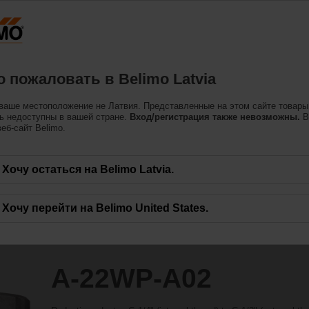
Латвия
одукция
Поддерживать
О нас
Свяжитес
 пожаловать в Belimo Latvia
ры
ваше местоположение не Латвия. Представленные на этом сайте товары
ь недоступны в вашей стране.
Вход/регистрация также невозможны.
В
еб-сайт Belimo.
Хочу остаться на Belimo Latvia.
Хочу перейти на Belimo United States.
A-22WP-A02