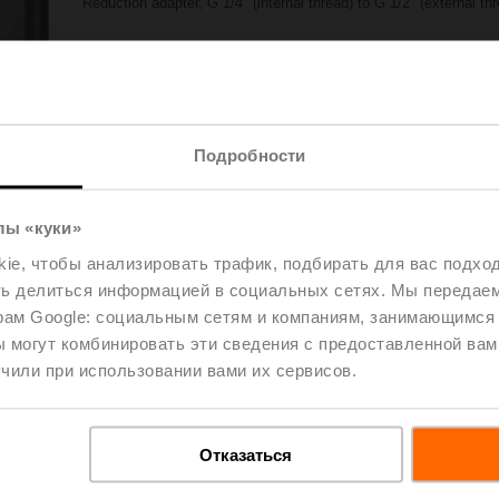
Reduction adapter, G 1/4" (internal thread) to G 1/2" (external th
Please contact your local Sales Representative for ordering.
Add to Project List
Add to Cart
Share
Подробности
лы «куки»
e, чтобы анализировать трафик, подбирать для вас подход
ть делиться информацией в социальных сетях. Мы передае
рам Google: социальным сетям и компаниям, занимающимся 
 могут комбинировать эти сведения с предоставленной вам
oads
De
чили при использовании вами их сервисов.
Отказаться