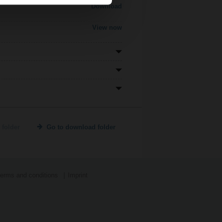
Download
View now
 folder
Go to download folder
terms and conditions
Imprint