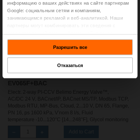
информацию о ваших действиях на сайте партнерам
Google: социальным сетям и компаниям,
Add to Cart
занимающимся рекламой и веб-аналитикой. Наши
Add to Project List
партнеры могут комбинировать эти сведения с
Please contact your local Sales Representative for
предоставленной вами информацией, а также
ordering.
данными, которые они получили при использовании
Разрешить все
вами их сервисов.
Отказаться
EV065F+BAC
Electr. 2-way PI-CCV Belimo Energy Valve™,
AC/DC 24 V, BACnet/IP, BACnet MS/TP, Modbus TCP,
Modbus RTU, MP-Bus, Cloud, 2...10 V, DN 65, Flange,
PN 16, ps 1600 kPa, V'nom 8 l/s, Fluid
temperature -10...120°C [14...248°F], Glycol monitoring
Add to Cart