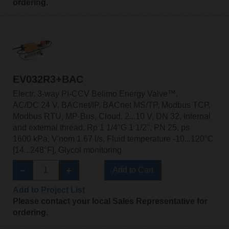
ordering.
EV032R3+BAC
Electr. 3-way PI-CCV Belimo Energy Valve™,
AC/DC 24 V, BACnet/IP, BACnet MS/TP, Modbus TCP,
Modbus RTU, MP-Bus, Cloud, 2...10 V, DN 32, Internal
and external thread, Rp 1 1/4"G 1 1/2", PN 25, ps
1600 kPa, V'nom 1.67 l/s, Fluid temperature -10...120°C
[14...248°F], Glycol monitoring
Add to Cart
Add to Project List
Please contact your local Sales Representative for
ordering.