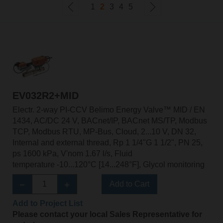
1
2
3
4
5
EV032R2+MID
Electr. 2-way PI-CCV Belimo Energy Valve™ MID / EN
1434, AC/DC 24 V, BACnet/IP, BACnet MS/TP, Modbus
TCP, Modbus RTU, MP-Bus, Cloud, 2...10 V, DN 32,
Internal and external thread, Rp 1 1/4"G 1 1/2", PN 25,
ps 1600 kPa, V'nom 1.67 l/s, Fluid
temperature -10...120°C [14...248°F], Glycol monitoring
Add to Cart
Add to Project List
Please contact your local Sales Representative for