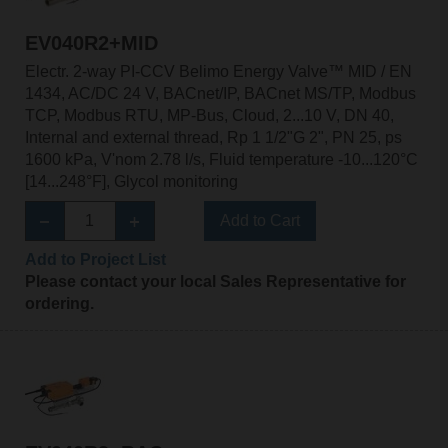
EV040R2+MID
Electr. 2-way PI-CCV Belimo Energy Valve™ MID / EN
1434, AC/DC 24 V, BACnet/IP, BACnet MS/TP, Modbus
TCP, Modbus RTU, MP-Bus, Cloud, 2...10 V, DN 40,
Internal and external thread, Rp 1 1/2"G 2", PN 25, ps
1600 kPa, V'nom 2.78 l/s, Fluid temperature -10...120°C
[14...248°F], Glycol monitoring
Add to Cart
Add to Project List
Please contact your local Sales Representative for
ordering.