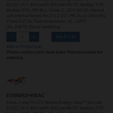
AC/DC 24 V, BACnet/IP, BACnet MS/TP, Modbus TCP,
Modbus RTU, MP-Bus, Cloud, 2...10 V, DN 50, Internal
and external thread, Rp 2"G 2 1/2", PN 25, ps 1600 kPa,
V'nom 4.17 l/s, Fluid temperature -10...120°C
[14...248°F], Glycol monitoring
Add to Cart
Add to Project List
Please contact your local Sales Representative for
ordering.
EV050R2+KBAC
Electr. 2-way PI-CCV Belimo Energy Valve™ fail-safe,
AC/DC 24 V, BACnet/IP, BACnet MS/TP, Modbus TCP,