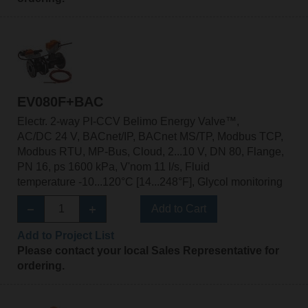
EV080F+BAC
Electr. 2-way PI-CCV Belimo Energy Valve™,
AC/DC 24 V, BACnet/IP, BACnet MS/TP, Modbus TCP,
Modbus RTU, MP-Bus, Cloud, 2...10 V, DN 80, Flange,
PN 16, ps 1600 kPa, V'nom 11 l/s, Fluid
temperature -10...120°C [14...248°F], Glycol monitoring
Add to Cart
Add to Project List
Please contact your local Sales Representative for
ordering.