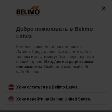
0
0
Home
Системы
Добро пожаловать в Belimo
Интеграция шины и системы
Latvia
Самый широкий в отрасли ассортимент полевых
устройств ОВиК со связью по шине: BACnet, Modbus,
Кажется, ваше местоположение не
KNX, MP-Bus и IoT — для полной интеграции с
Латвия. Представленные на этом сайте
системами автоматизации зданий.
товары и услуги могут быть недоступны в
вашей стране.
Вход/регистрация также
невозможны.
Выберите местный веб-
Learn more
сайт Belimo.
Filter by
Хочу остаться на Belimo Latvia.
Хочу перейти на Belimo United States.
278
Results found