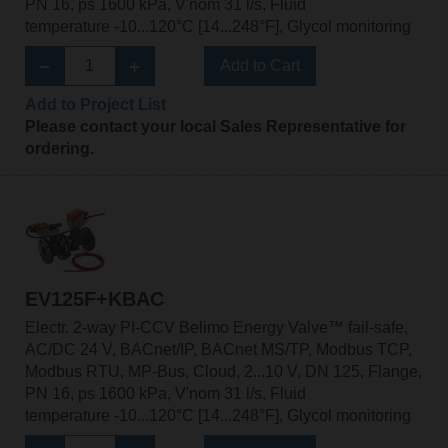
PN 16, ps 1600 kPa, V'nom 31 l/s, Fluid
temperature -10...120°C [14...248°F], Glycol monitoring
Add to Cart
Add to Project List
Please contact your local Sales Representative for
ordering.
EV125F+KBAC
Electr. 2-way PI-CCV Belimo Energy Valve™ fail-safe,
AC/DC 24 V, BACnet/IP, BACnet MS/TP, Modbus TCP,
Modbus RTU, MP-Bus, Cloud, 2...10 V, DN 125, Flange,
PN 16, ps 1600 kPa, V'nom 31 l/s, Fluid
temperature -10...120°C [14...248°F], Glycol monitoring