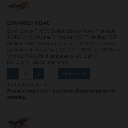
EV040R2+KBAC
Electr. 2-way PI-CCV Belimo Energy Valve™ fail-safe,
AC/DC 24 V, BACnet/IP, BACnet MS/TP, Modbus TCP,
Modbus RTU, MP-Bus, Cloud, 2...10 V, DN 40, Internal
and external thread, Rp 1 1/2"G 2", PN 25, ps 1600 kPa,
V'nom 2.78 l/s, Fluid temperature -10...120°C
[14...248°F], Glycol monitoring
Add to Cart
Add to Project List
Please contact your local Sales Representative for
ordering.