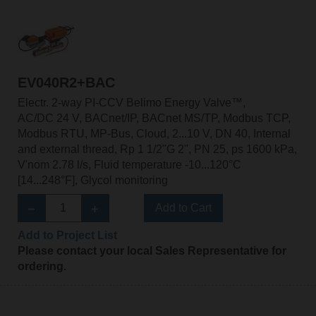
EV040R2+BAC
Electr. 2-way PI-CCV Belimo Energy Valve™,
AC/DC 24 V, BACnet/IP, BACnet MS/TP, Modbus TCP,
Modbus RTU, MP-Bus, Cloud, 2...10 V, DN 40, Internal
and external thread, Rp 1 1/2"G 2", PN 25, ps 1600 kPa,
V'nom 2.78 l/s, Fluid temperature -10...120°C
[14...248°F], Glycol monitoring
Add to Cart
Add to Project List
Please contact your local Sales Representative for
ordering.