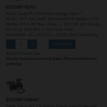
EV100F+BAC
Electr. 2-way PI-CCV Belimo Energy Valve™,
AC/DC 24 V, BACnet/IP, BACnet MS/TP, Modbus TCP,
Modbus RTU, MP-Bus, Cloud, 2...10 V, DN 100, Flange,
PN 16, ps 1600 kPa, V'nom 20 l/s, Fluid
temperature -10...120°C [14...248°F], Glycol monitoring
Add to Cart
Add to Project List
Please contact your local Sales Representative for
ordering.
EV100F+KBAC
Electr. 2-way PI-CCV Belimo Energy Valve™ fail-safe,