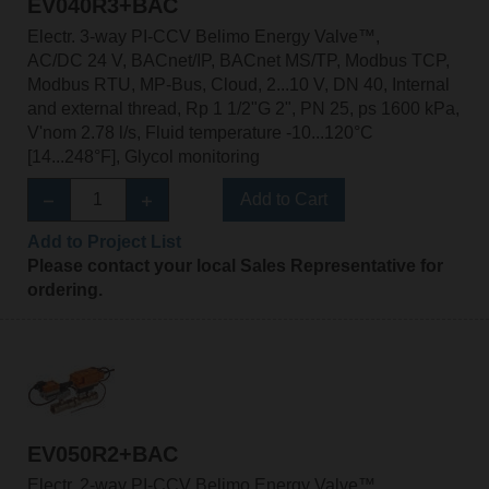
EV040R3+BAC
Electr. 3-way PI-CCV Belimo Energy Valve™,
AC/DC 24 V, BACnet/IP, BACnet MS/TP, Modbus TCP,
Modbus RTU, MP-Bus, Cloud, 2...10 V, DN 40, Internal
and external thread, Rp 1 1/2"G 2", PN 25, ps 1600 kPa,
V'nom 2.78 l/s, Fluid temperature -10...120°C
[14...248°F], Glycol monitoring
Add to Cart
Add to Project List
Please contact your local Sales Representative for
ordering.
EV050R2+BAC
Electr. 2-way PI-CCV Belimo Energy Valve™,