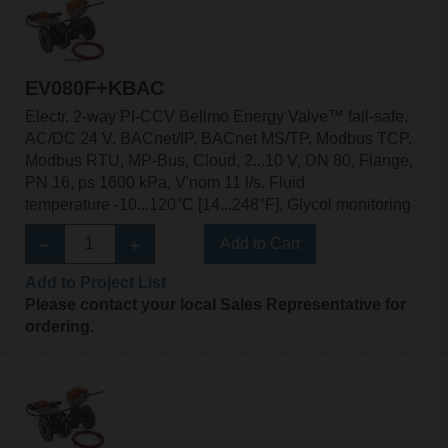
EV080F+KBAC
Electr. 2-way PI-CCV Belimo Energy Valve™ fail-safe,
AC/DC 24 V, BACnet/IP, BACnet MS/TP, Modbus TCP,
Modbus RTU, MP-Bus, Cloud, 2...10 V, DN 80, Flange,
PN 16, ps 1600 kPa, V'nom 11 l/s, Fluid
temperature -10...120°C [14...248°F], Glycol monitoring
Add to Cart
Add to Project List
Please contact your local Sales Representative for
ordering.