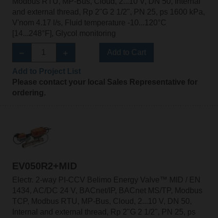
Modbus RTU, MP-Bus, Cloud, 2...10 V, DN 50, Internal
and external thread, Rp 2"G 2 1/2", PN 25, ps 1600 kPa,
V'nom 4.17 l/s, Fluid temperature -10...120°C
[14...248°F], Glycol monitoring
Add to Cart
Add to Project List
Please contact your local Sales Representative for
ordering.
EV050R2+MID
Electr. 2-way PI-CCV Belimo Energy Valve™ MID / EN
1434, AC/DC 24 V, BACnet/IP, BACnet MS/TP, Modbus
TCP, Modbus RTU, MP-Bus, Cloud, 2...10 V, DN 50,
Internal and external thread, Rp 2"G 2 1/2", PN 25, ps