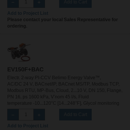
Add to Cart
Add to Project List
Please contact your local Sales Representative for
ordering.
EV150F+BAC
Electr. 2-way PI-CCV Belimo Energy Valve™,
AC/DC 24 V, BACnet/IP, BACnet MS/TP, Modbus TCP,
Modbus RTU, MP-Bus, Cloud, 2...10 V, DN 150, Flange,
PN 16, ps 1600 kPa, V'nom 45 l/s, Fluid
temperature -10...120°C [14...248°F], Glycol monitoring
Add to Cart
Add to Project List