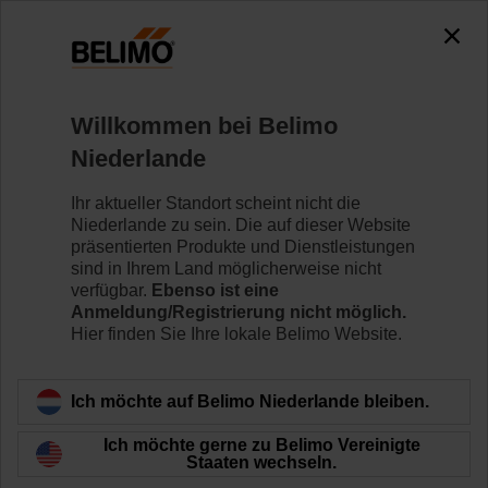
0
0
Home
Klappenantriebe
Willkommen bei Belimo
Antriebe mit Notstellfunktion
Niederlande
Drehantriebe mit Notstellfunktion von Belimo eignen
sich für eine Vielzahl von HLK-Anwendungen. Sie sind
Ihr aktueller Standort scheint nicht die
mit verschiedensten Nennspannungen und
Niederlande zu sein. Die auf dieser Website
Drehmomenten verfügbar.
präsentierten Produkte und Dienstleistungen
sind in Ihrem Land möglicherweise nicht
verfügbar.
Ebenso ist eine
Mehr erfahren
Anmeldung/Registrierung nicht möglich.
Hier finden Sie Ihre lokale Belimo Website.
Angewendete
Filter
Ich möchte auf Belimo Niederlande bleiben.
x
x
10 Nm
IP54
Ich möchte gerne zu Belimo Vereinigte
Staaten wechseln.