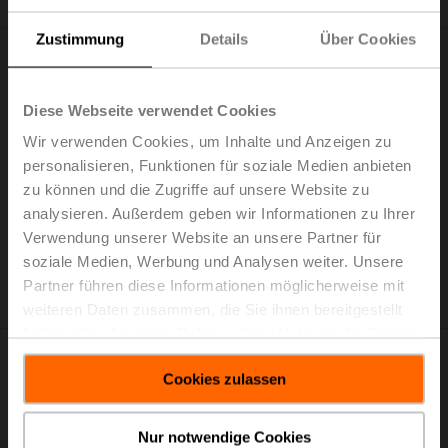
Zur Projektliste hinzufügen
Zustimmung
Details
Über Cookies
Diese Webseite verwendet Cookies
Wir verwenden Cookies, um Inhalte und Anzeigen zu
NF24A-SR
personalisieren, Funktionen für soziale Medien anbieten
Drehantrieb mit Notstellfunktion, 10 Nm, AC/DC 24 V,
zu können und die Zugriffe auf unsere Website zu
2...10 V, 150 s, IP54
analysieren. Außerdem geben wir Informationen zu Ihrer
Listenpreis: € 388,00
Verwendung unserer Website an unsere Partner für
In den
soziale Medien, Werbung und Analysen weiter. Unsere
Warenkorb
Partner führen diese Informationen möglicherweise mit
Zur Projektliste hinzufügen
weiteren Daten zusammen, die Sie ihnen bereitgestellt
haben oder die sie im Rahmen Ihrer Nutzung der Dienste
gesammelt haben.
Cookies zulassen
Nur notwendige Cookies