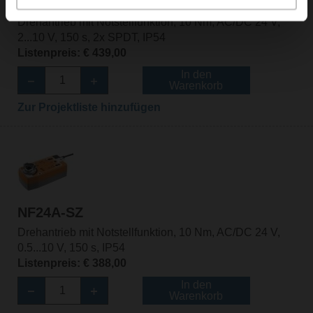
NF24A-SR-S2
Drehantrieb mit Notstellfunktion, 10 Nm, AC/DC 24 V,
2...10 V, 150 s, 2x SPDT, IP54
Listenpreis: € 439,00
In den
Warenkorb
Zur Projektliste hinzufügen
NF24A-SZ
Drehantrieb mit Notstellfunktion, 10 Nm, AC/DC 24 V,
0.5...10 V, 150 s, IP54
Listenpreis: € 388,00
In den
Warenkorb