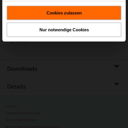
Listenpreis
€ 631,00
gesammelt haben.
In den
Cookies zulassen
Warenkorb
Zur Projektliste
hinzufügen
Nur notwendige Cookies
Teilen
Downloads
Details
Kontakt
Datenschutzerklärung
Sicherheitshinweise
Allgemeine Geschäftsbedingungen