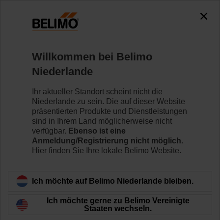
0
0
Home
Klappenantriebe
Ventilantriebe
Willkommen bei Belimo
SRF24A-SR-5-O
Niederlande
Ihr aktueller Standort scheint nicht die
Niederlande zu sein. Die auf dieser Website
Mehr erfahren
präsentierten Produkte und Dienstleistungen
sind in Ihrem Land möglicherweise nicht
verfügbar.
Ebenso ist eine
Anmeldung/Registrierung nicht möglich.
Hier finden Sie Ihre lokale Belimo Website.
Zurück zur Produktkategorie
Ich möchte auf Belimo Niederlande bleiben.
Ich möchte gerne zu Belimo Vereinigte
Staaten wechseln.