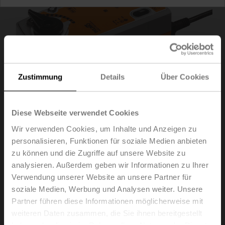
Zustimmung
Details
Über Cookies
Diese Webseite verwendet Cookies
Wir verwenden Cookies, um Inhalte und Anzeigen zu
personalisieren, Funktionen für soziale Medien anbieten
zu können und die Zugriffe auf unsere Website zu
SRF24A-SR-5-O
analysieren. Außerdem geben wir Informationen zu Ihrer
Verwendung unserer Website an unsere Partner für
soziale Medien, Werbung und Analysen weiter. Unsere
Drehantrieb mit Notstellfunktion NO, 20 Nm,
Partner führen diese Informationen möglicherweise mit
AC/DC 24 V, 2...10 V, 90 s, IP54, F05
weiteren Daten zusammen, die Sie ihnen bereitgestellt
haben oder die sie im Rahmen Ihrer Nutzung der Dienste