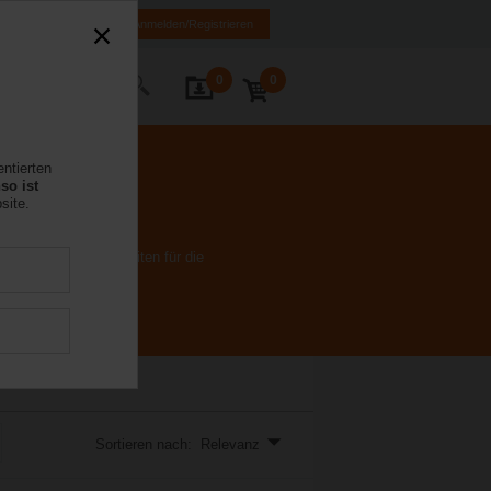
FR
DE
EN
Anmelden/Registrieren
0
0
Kontakt
entierten
so ist
site.
denen Regelmöglichkeiten für die
Sortieren nach: Relevanz