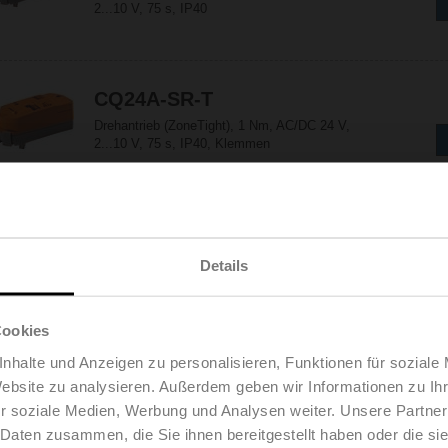
2...10 V, 75 s, IP40
CQ24A-SR-T
Drehantrieb (ZoneTight), 1 Nm, AC/DC 24 V,
2...10 V, 75 s, IP40, Klemmen
CQ24A-SZ
Drehantrieb (ZoneTight), 1 Nm, AC/DC 24 V,
Details
0.5...10 V, 75 s, IP40
Cookies
nhalte und Anzeigen zu personalisieren, Funktionen für soziale
CQ24A-SZ-T
Website zu analysieren. Außerdem geben wir Informationen zu I
Drehantrieb (ZoneTight), 1 Nm, AC/DC 24 V,
r soziale Medien, Werbung und Analysen weiter. Unsere Partner
0.5...10 V, 75 s, IP40, Klemmen
 Daten zusammen, die Sie ihnen bereitgestellt haben oder die s