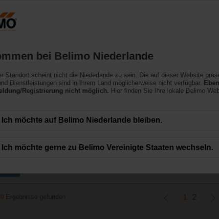
Niederlande
NL
Produkte
Support
Über uns
ommen bei Belimo Niederlande
ler Standort scheint nicht die Niederlande zu sein. Die auf dieser Website präs
e
nd Dienstleistungen sind in Ihrem Land möglicherweise nicht verfügbar.
Eben
ldung/Registrierung nicht möglich.
Hier finden Sie Ihre lokale Belimo Web
n Ventilantrieben – sowohl mit als auch ohne Notstellfunktion – mit verschie
Ich möchte auf Belimo Niederlande bleiben.
Ich möchte gerne zu Belimo Vereinigte Staaten wechseln.
1 Nm
30
Ergebnisse gefunden
1
2