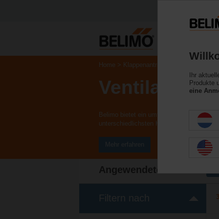
Willk
Home
Klappenantriebe
Ihr aktuel
Ventilantrieb
Produkte u
eine Anme
Belimo bietet ein umfassendes Sortiment a
unterschiedlichsten HLK-Anwendungen.
Mehr erfahren
Angewendete Filter
x
Filtern nach